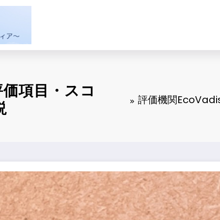
｜評価項目・スコ
評価機関EcoVa
説