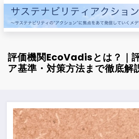
コ
ン
テ
ン
ツ
へ
ス
評価機関EcoVadisとは？
キ
ア基準・対策方法まで徹底解
ッ
プ