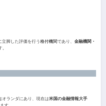
点に立脚した評価を行う
格付機関
であり、
金融機関・
す。
本社はオランダにあり、現在は
米国の金融情報大手
います。