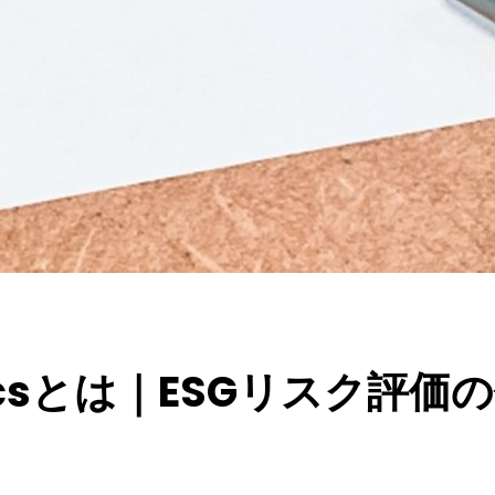
yticsとは｜ESGリスク