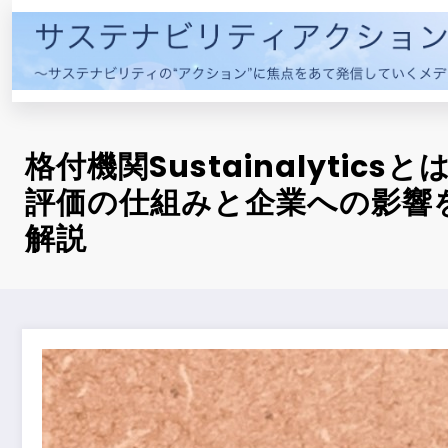
コ
ン
テ
ン
ツ
へ
格付機関Sustainalytics
ス
キ
評価の仕組みと企業への影響
ッ
解説
プ