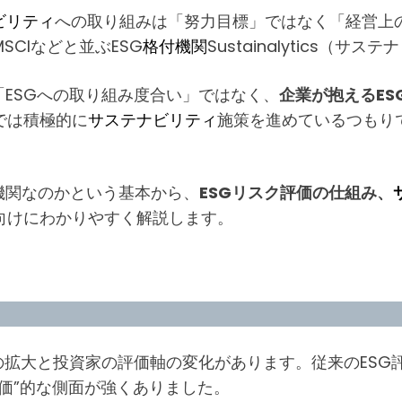
ビリティ
への取り組みは「努力目標」ではなく「経営上
CIなどと並ぶESG
格付機関
Sustainalytics（サ
「ESGへの取り組み度合い」ではなく、
企業が抱えるE
では積極的に
サステナビリティ
施策を進めているつもりでも
格付機関なのかという基本から、
ESGリスク評価の仕組み、
向けにわかりやすく解説します。
の拡大と投資家の評価軸の変化があります。従来のESG
価”的な側面が強くありました。