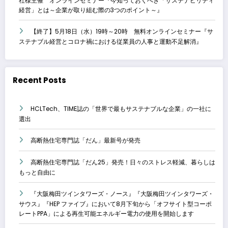
社様主催 オンラインセミナー『今知っておくべき「サステナビリティ
経営」とは～企業が取り組む際の3つのポイント～』
【終了】5月18日（水）19時～20時 無料オンラインセミナー『サ
ステナブル経営とコロナ禍における従業員の人事と運動不足解消』
Recent Posts
HCLTech、TIME誌の「世界で最もサステナブルな企業」の一社に
選出
高断熱住宅専門誌「だん」最新号が発売
高断熱住宅専門誌「だん25」発売！日々のストレス軽減、暮らしは
もっと自由に
『大阪梅田ツインタワーズ・ノース』『大阪梅田ツインタワーズ・
サウス』『HEP ファイブ』において8月下旬から「オフサイト型コーポ
レートPPA」による再生可能エネルギー電力の使用を開始します