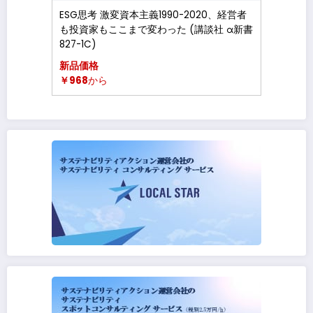
ESG思考 激変資本主義1990-2020、経営者
も投資家もここまで変わった (講談社 α新書
827-1C)
新品価格
￥968
から