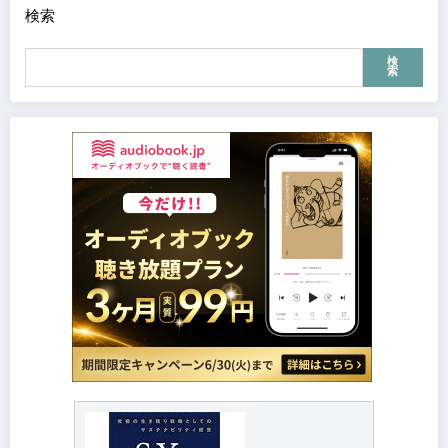
ジ
検索
送
検
り
索