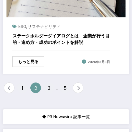
ESG
サステナビリティ
,
ステークホルダーダイアログとは｜企業が行う目
的・進め方・成功のポイントを解説
もっと見る
2026年3月3日
投
1
2
3
5
…
稿
の
ペ
◆ PR Newswire 記事一覧
ー