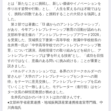
とは「新たなことに挑戦し、新しい価値やイノベーションを
作り出す姿勢や行動」とし、「人生を変えるのは才能ではな
く、挑戦の回数である」と挑戦することの大切さを強調しま
した。
第２部では著書に「13 歳からのアントレプレナーシップ」
があり、今年アントレプレナーシップ教育の活動が認められ
文部科学省主催の「アントレプレナーシップアワード2026」
を受賞した、茨城県立下妻第一高等学校・附属中学校校長の
生井秀一氏が「中学高等学校でのアントレプレナーシップ教
育」について講演。高校現場での取り組みなどを紹介し、ア
ントレプレナーシップは“夢を叶える技術”とし、「成功を目指
すのではなく、意義のある問いに挑み続ける」ことが重要と
説きました。
パネルディスカッションでは、各界のステークホルダーの
皆さんが「大学のアントレプレナーシップセンターへの期
待」をテーマに意見交換し、アントレプレナーシップを広め
ていくことで一致しました。モデレーター（進行役）はセン
ター次長の林恒宏教授が務めました。
生井氏のほかのパネリストは次の皆さんです。
●文部科学省産業連携・地域振興課産業連携推進室専門職、中
川典哉氏