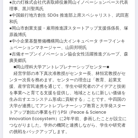
●次の灯株式会社代表取締役兼岡山イノベーションベース代表
理事、黒川聖馬氏
●中国銀行地方創生 SDGs 推進部上席スペシャリスト、武田憲
和氏
●岡山市創業支援・雇用推進課スタートアップ支援係係長、塚
原義博氏
●中小企業基盤整備機構岡山大インキュベータ チーフインキ
ュベーションマネージャー、山田邦明氏
●吉備オープンイノベーション協会女性活躍推進グループ、森
廣美郷氏
■岡山理科大学アントレプレナーシップセンター■
経営学部の本下真次准教授がセンター長、林恒宏教授がセ
ンター次長を務めます。センターの理念は「教育、起業支
援、産学官民連携を通じて、学生や研究者のアイデアと技術
を事業へと育てる支援を提供し、地域とともに新しい価値を
生み出すエコシステム形成に貢献する」ことです。中四国の
大学が連携してアントレプレナーシップ教育と大学発スター
トアップ創出の事業を行うPSI（Peace & Science
Innovation Ecosystem）に2年半前、参画したことが設立に
つながりました。学外の機関と連携しながら、学生や研究者
の挑戦をバックアップします。