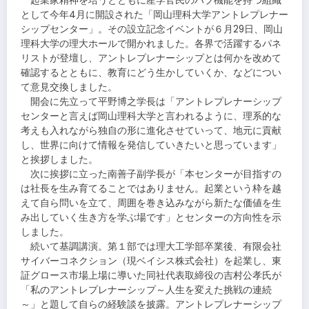
起業家精神を培うとともに産学官民のハブ機能を持つ組織
として今年4月に開設された「岡山理科大学アントレプレナー
シップセンター」。その設立記念イベントが６月29日、岡山
理科大学の理大ホールで開かれました。各界で活躍するパネ
リストが登壇し、アントレプレナーシップとは何かを改めて
確認するとともに、教育にどう生かしていくか、などについ
て意見交換しました。
開会に先立って平野博之学長は「アントレプレナーシップ
センターと言えば岡山理科大学と言われるように、理系的な
考えも入れながら独自の形に進化させていって、地元に貢献
し、世界に向けて情報を発信していきたいと思っています」
と挨拶しました。
次に挨拶に立った南善子副学長が「本センターが目指すの
は社長を生み育てることではありません。起業という枠を越
えて自ら問いを立て、周囲を巻き込みながら新たな価値を生
み出していく生き方を学ぶ場です」とセンターの方向性を示
しました。
続いて基調講演。第１部では理大工学部卒業後、有限会社
サイバーコネクション（現ベイシス株式会社）を起業し、東
証グロース市場上場に導いた同社代表取締役の吉村公孝氏が
「私のアントレプレナーシップ～人生を変えた挑戦の連続
～」と題して自らの経験談を披露。アントレプレナーシップ