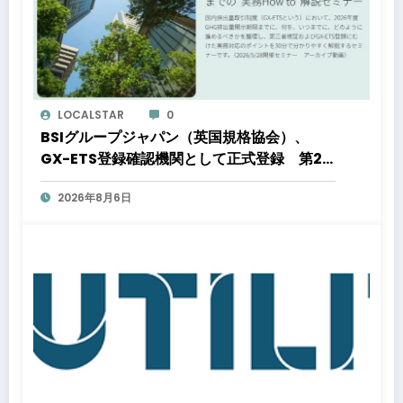
LOCALSTAR
0
BSIグループジャパン（英国規格協会）、
GX-ETS登録確認機関として正式登録 第2
フェーズ開始で制度対応が義務化、企業の対
2026年8月6日
応はどう変わるのか？ 法的拘束力をもつ
GX-ETSの実務ポイント解説セミナーのアー
カイブ動画を公開中