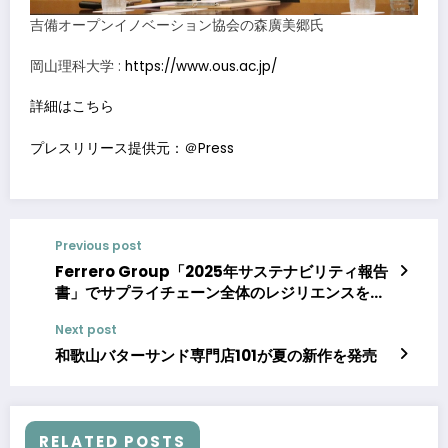
吉備オープンイノベーション協会の森廣美郷氏
岡山理科大学 :
https://www.ous.ac.jp/
詳細はこちら
プレスリリース提供元：＠Press
Previous post
Ferrero Group「2025年サステナビリティ報告
書」でサプライチェーン全体のレジリエンスを推
進する原動力として「Ferreroの農業理念
Next post
（Ferrero Farming Values）」に焦点
和歌山バターサンド専門店101が夏の新作を発売
RELATED POSTS