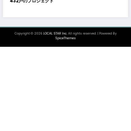
拠点でデータ
能力増強投資
ト契約締結に
GSアライアンスがカリブ海のサルガッサムから
ットの合成に成功
Copyright © 2026
LOCAL STAR Inc.
All rights reserved. | Powered By
SpiceThemes