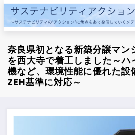
コ
ン
テ
ン
ツ
へ
奈良県初となる新築分譲マン
ス
キ
を西大寺で着工しました～ハ
ッ
機など、環境性能に優れた設
プ
ZEH基準に対応～