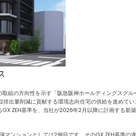
の取組の方向性を示す「阪急阪神ホールディングスグル
2排出量削減に貢献する環境志向住宅の供給を進めていま
X ZEH基準を、当社が2026年2月以降に計画する
分譲マンションとしては2例目です。そのGX ZEH基準