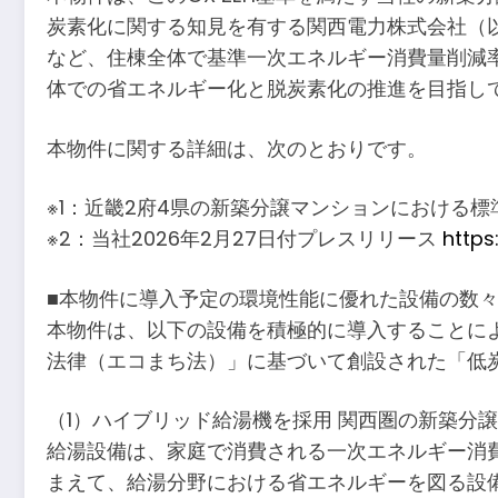
炭素化に関する知見を有する関西電力株式会社（
など、住棟全体で基準一次エネルギー消費量削減
体での省エネルギー化と脱炭素化の推進を目指し
本物件に関する詳細は、次のとおりです。
※1：近畿2府4県の新築分譲マンションにおける標
※2：当社2026年2月27日付プレスリリース
http
■本物件に導入予定の環境性能に優れた設備の数
本物件は、以下の設備を積極的に導入することによ
法律（エコまち法）」に基づいて創設された「低
（1）ハイブリッド給湯機を採用 関西圏の新築分
給湯設備は、家庭で消費される一次エネルギー消
まえて、給湯分野における省エネルギーを図る設