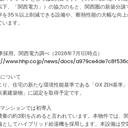
以下、「関西電力」）の協力のもと、関西圏の新築分譲
率を35％以上削減できる設備や、断熱性能の大幅な向
ています。
準採用。関西電力調べ（2026年7月1日時点）
s://www.hhp.co.jp/news/docs/a979ce4de7c8f536a
々について
り、住宅の新たな環境性能基準である「GX ZEH基準
炭素建築物」に認定を取得予定です。
譲マンションでは初導入
費量の約3割を占めると言われています。本物件では、
備としてハイブリッド給湯機を採用します。本設備は空