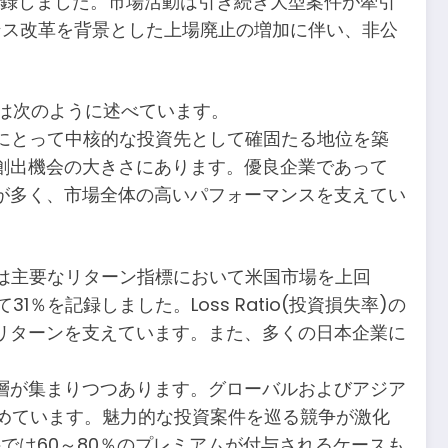
記録しました。市場活動は引き続き大型案件が牽引
ナンス改革を背景とした上場廃止の増加に伴い、非公
n)は次のように述べています。
にとって中核的な投資先として確固たる地位を築
創出機会の大きさにあります。優良企業であって
が多く、市場全体の高いパフォーマンスを支えてい
は主要なリターン指標において米国市場を上回
1％を記録しました。Loss Ratio(投資損失率)の
リターンを支えています。また、多くの日本企業に
層が集まりつつあります。グローバルおよびアジア
進めています。魅力的な投資案件を巡る競争が激化
では60～80％のプレミアムが付与されるケースも