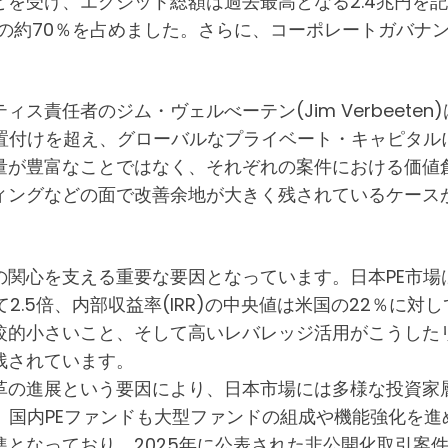
を受け、エグジット総額は過去最高となる2.4兆円を
件額の約70％を占めました。さらに、コーポレートガバ
責任者のジム・ヴェルべーテン(Jim Verbeete
位置付けを超え、グローバルなプライベート・キャピタル
量が豊富なことではなく、それぞれの案件における価値
ィングなどの面で改善余地が大きく残されているケース
の関心を支える重要な要因となっています。日本PE市場
2.5倍、内部収益率(IRR)の中央値は米国の22％に対して3
較的小さいこと、そして高いレバレッジ活用がこうした
残されています。
革の進展という要因により、日本市場には多様な投資家
、国内PEファンドも大型ファンドの組成や機能強化を
となっており、2025年に公表された非公開化取引案件