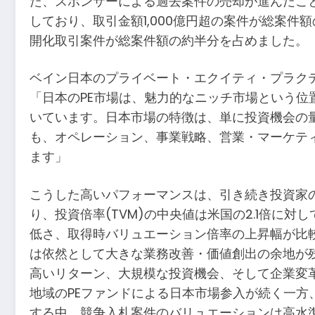
た、スポンサーによる過去案件の売却が進んだこと
しており、取引金額1,000億円超の案件が総案
開化取引案件が総案件額の約半分を占めました。
ベイン日本のプライベート・エクイティ・プラクティス
「日本のPE市場は、魅力的なニッチ市場という
いています。日本市場の特徴は、単に投資機会の
も、オペレーション、事業戦略、営業・マーケテ
ます」
こうした高いパフォーマンスは、引き続き投資家
り、投資倍率(TVM)の中央値は米国の2.1倍に対して
低さ、取得時バリュエーション倍率の上昇幅が比
は依然として大きな業務改善・価値創出の余地が
高いリターン、大規模な投資機会、そして企業変
地域のPEファンドによる日本市場参入が続く一方
する中、競争入札案件のバリュエーションは高水準