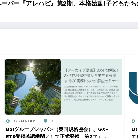
ーパー『アレハピ』第2期、本格始動!子どもた
LOCALSTAR
0
BSIグループジャパン（英国規格協会）、GX-
U
ETS登録確認機関として正式登録 第2フェー
て