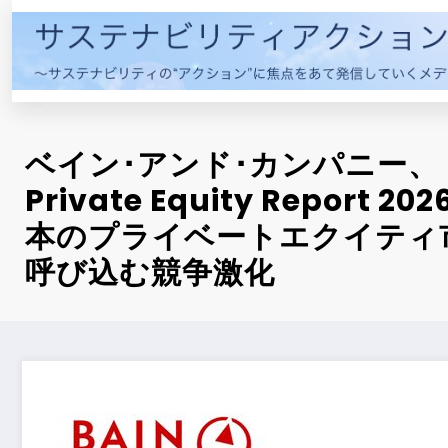
コ
ン
テ
ン
ツ
へ
ベイン･アンド･カンパニー、『
ス
キ
Private Equity Report
ッ
本のプライベートエクイティ
プ
呼び込む競争激化