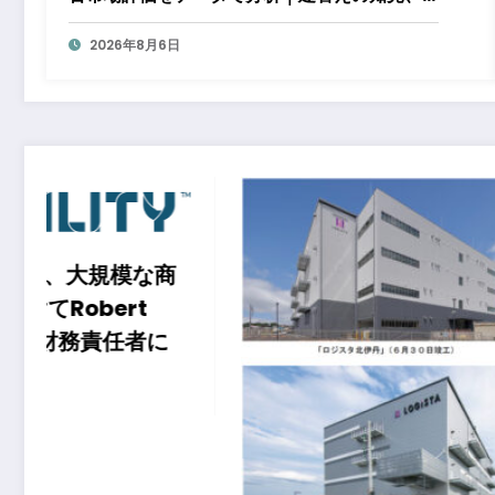
都心好立地、開発思想が支えるブランド価値
2026年8月6日
インド
市にお
『Buki
ット ポ
ますタ
ハウスを