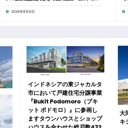
ズ開始で制度対応が義務化、企業の対応はど
う変わるのか？ 法的拘束力をもつGX-ETSの
2026年8月6日
実務ポイント解説セミナーのアーカイブ動画
を公開中
ネシアの東ジャカルタ
いて戸建住宅分譲事業
t Podomoro（ブキ
ドモロ）』に参画し
大同メタル工業株式会
ウンハウスとショップ
キシコの生産拠点でデ
合わせた総戸数432