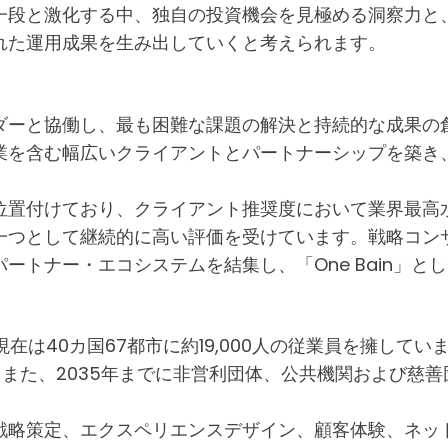
一段と激化する中、独自の投資機会を見極める洞察力と
れた運用成果を生み出していくと考えられます。
ダーと協働し、最も困難な課題の解決と持続的な成果の創
業を含む幅広いクライアントとパートナーシップを築き
位置付けており、クライアント推奨度において業界最高
一つとして継続的に高い評価を受けています。戦略コン
ートナー・エコシステムを結集し、「One Bain」と
在は40カ国67都市に約19,000人の従業員を擁しています
。また、2035年までに非営利団体、公共機関および慈
。
戦略策定、エクスペリエンスデザイン、顧客体験、ネッ