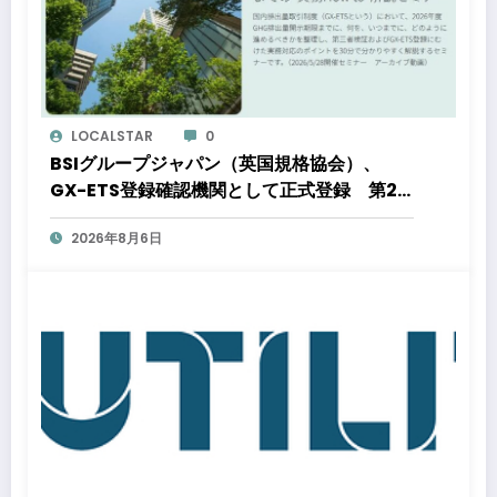
LOCALSTAR
0
BSIグループジャパン（英国規格協会）、
GX-ETS登録確認機関として正式登録 第2
フェーズ開始で制度対応が義務化、企業の対
2026年8月6日
応はどう変わるのか？ 法的拘束力をもつ
GX-ETSの実務ポイント解説セミナーのアー
カイブ動画を公開中