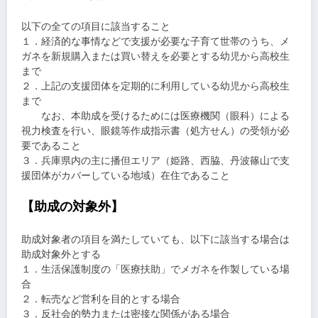
以下の全ての項目に該当すること
１．経済的な事情などで支援が必要な子育て世帯のうち、メ
ガネを新規購入または買い替えを必要とする幼児から高校生
まで
２．上記の支援団体を定期的に利用している幼児から高校生
まで
なお、本助成を受けるためには医療機関（眼科）による
視力検査を行い、眼鏡等作成指示書（処方せん）の受領が必
要であること
３．兵庫県内の主に播但エリア（姫路、西脇、丹波篠山で支
援団体がカバーしている地域）在住であること
【助成の対象外】
助成対象者の項目を満たしていても、以下に該当する場合は
助成対象外とする
１．生活保護制度の「医療扶助」でメガネを作製している場
合
２．転売など営利を目的とする場合
３．反社会的勢力または密接な関係がある場合