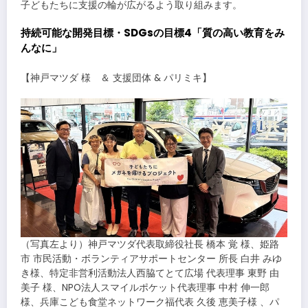
子どもたちに支援の輪が広がるよう取り組みます。
持続可能な開発目標・SDGsの目標4「質の高い教育をみ
んなに」
【神戸マツダ 様 ＆ 支援団体 & パリミキ】
（写真左より）神戸マツダ代表取締役社長 橋本 覚 様、姫路
市 市民活動・ボランティアサポートセンター 所長 白井 みゆ
き様、特定非営利活動法人西脇てとて広場 代表理事 東野 由
美子 様、NPO法人スマイルポケット代表理事 中村 伸一郎
様、兵庫こども食堂ネットワーク福代表 久後 恵美子様 、パ