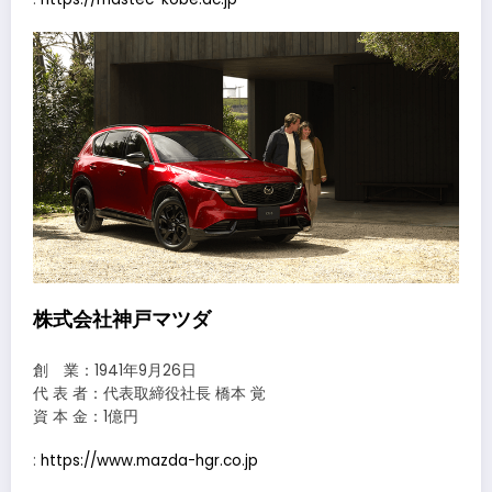
株式会社神戸マツダ
創 業：1941年9月26日
代 表 者：代表取締役社長 橋本 覚
資 本 金：1億円
:
https://www.mazda-hgr.co.jp