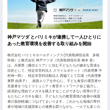
神戸マツダ とパリミキが連携して一人ひとりに
あった教育環境を改善する取り組みを開始
株式会社 パリミキホールディングス(代表取締役会長 多根
幹雄）と株式会社 神戸マツダ（代表取締役社長 橋本 覚）
は、兵庫県［播但エリア］に住む子どもたちの健全な育成を
目的として、特定非営利法人 スマイルポケット（代表理事 中
村伸一郎）、特定非営利活動法人 西脇てとて広場（代表理事
東野 由美子）、姫路エリアを中心に、子ども食堂の運営者や
支援者をつなぐコミュニティ食堂ネットワーク会と協力し、
経済的な理由でメガネを購入することができない世帯の子ど
もたちにメガネを届け、子どもたちの教育環境の改善や保護
者の負担軽減につなげてまいります。これからも地域の寄付
者や地域の支援団体との連携を図りながら、一人でも多くの