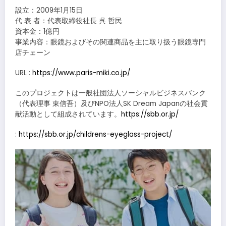
設立：2009年1月15日
代 表 者：代表取締役社長 呉 哲民
資本金：1億円
事業内容：眼鏡およびその関連商品を主に取り扱う眼鏡専門
店チェーン
URL :
https://www.paris-miki.co.jp/
このプロジェクトは一般社団法人ソーシャルビジネスバンク
（代表理事 東信吾）及びNPO法人SK Dream Japanの社会貢
献活動として組成されています。
https://sbb.or.jp/
:
https://sbb.or.jp/childrens-eyeglass-project/