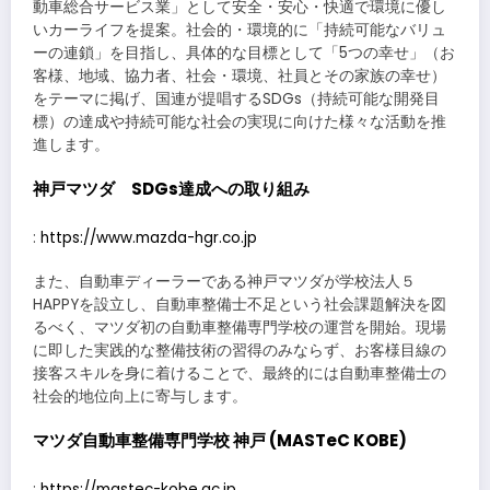
動車総合サービス業」として安全・安心・快適で環境に優し
いカーライフを提案。社会的・環境的に「持続可能なバリュ
ーの連鎖」を目指し、具体的な目標として「5つの幸せ」（お
客様、地域、協力者、社会・環境、社員とその家族の幸せ）
をテーマに掲げ、国連が提唱するSDGs（持続可能な開発目
標）の達成や持続可能な社会の実現に向けた様々な活動を推
進します。
神戸マツダ SDGs達成への取り組み
:
https://www.mazda-hgr.co.jp
また、自動車ディーラーである神戸マツダが学校法人５
HAPPYを設立し、自動車整備士不足という社会課題解決を図
るべく、マツダ初の自動車整備専門学校の運営を開始。現場
に即した実践的な整備技術の習得のみならず、お客様目線の
接客スキルを身に着けることで、最終的には自動車整備士の
社会的地位向上に寄与します。
マツダ自動車整備専門学校 神戸 (MASTeC KOBE)
:
https://mastec-kobe.ac.jp