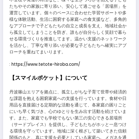
たちやその家族に寄り添い、安心して過ごせる「居場所」を
運営しています。個々のペースに合わせた学習サポートや多
様な体験活動、生活に困窮する家庭への食支援など、多角的
なアプローチで子どもたちの自立と成長を支え、地域社会か
ら孤立してしまうことを防ぎ、誰もが自分らしく笑顔で暮ら
せる環境づくりを推進してます。温かい支援のネットワーク
を活かし、丁寧な寄り添いが必要な子どもたちへ確実にアプ
ローチを重ねてまいります。
:
https://www.tetote-hiroba.com/
【スマイルポケット】について
丹波篠山エリアを拠点に、孤立しがちな子育て世帯や経済的
な課題を抱える困窮家庭への支援を行っています。食材や日
用品を直接届ける定期的な活動を通じて、各家庭の困りごと
にいち早く気づき、心のゆとりを生み出す活動を続けていま
す。また、家庭でも学校でもない第三の安心できる居場所
（サードプレイス）を提供し、子どもたちがホッと一息つけ
る環境を守っています。地域に深く根ざして築いてきた信頼
関係のもと、真に支援を必要としている家庭へ、メガネを通