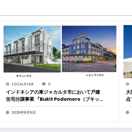
LOCALSTAR
0
インドネシアの東ジャカルタ市において戸建
大
住宅分譲事業 『Bukit Podomoro（ブキット
点
ポドモロ）』に参画しますタウンハウスとシ
受
ョップハウスを合わせた総戸数432戸のプロジ
2026年8月5日
の
ェクト
円