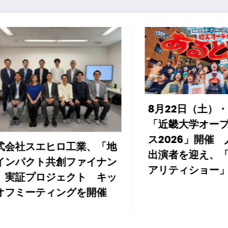
8月22日（土）・23日（日）
アセンテッ
「近畿大学オープンキャンパ
社「Cloud
ス2026」開催 人気番組の
(CSE)
出演者を迎え、「学部選びリ
レイ」の
アリティショー」を実施