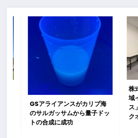
株式会社スエヒロ工業、「地
域インパクト共創ファイナン
がカリブ海
ス」実証プロジェクト キッ
から量子ドッ
クオフミーティングを開催