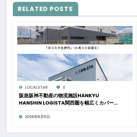
RELATED POSTS
LOCALSTAR
0
阪急阪神不動産の物流施設HANKYU
HANSHIN LOGiSTA関西圏を幅広くカバーで
きる好立地に新たな物流施設が誕生「ロジス
タ北伊丹」と「ロジスタ京都伏見」が竣工し
2026年8月5日
ました