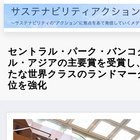
コ
ン
テ
ン
ツ
へ
セントラル・パーク・バンコ
ス
キ
ル・アジアの主要賞を受賞し
ッ
たな世界クラスのランドマー
プ
位を強化