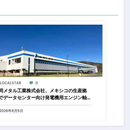
LOCALSTAR
0
同メタル工業株式会社、メキシコの生産拠
でデータセンター向け発電機用エンジン軸
の生産能力増強投資を決定 ～北米顧客と
生産コミットメント契約締結に基づく40億
2026年8月5日
規模の新工場建設～