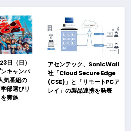
ク、SonicWall
 Secure Edge
」と「リモートPCア
竹害の解決とアートを
製品連携を発表
ぐ、地域発のサステナ
取り組み 兵庫県三田
で作った墨を使った書
過程を撮影