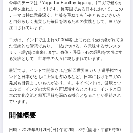
今年のテーマは「Yoga for Healthy Ageing」(ヨガで健やか
に年を重ねましょう)です。長寿国である日本において、この
テーマは特に意義深く、年齢を重ねても心身ともにいきいき
と自分らしく充実した毎日を送るための実践として、ヨガが
注目されています。
ヨガは、インドで生まれ5,000年以上にわたり受け継がれてき
た伝統的な智慧であり、「結びつける」を意味するサンスク
リット語yujに由来します。身体・呼吸・心の調和を大切にす
る実践として、世界中の人々に親しまれています。
最近では、インドで開催された第1回世界ヨガサナ選手権でイ
ンドと日本がともに上位を占めるなど、日本におけるヨガの
発展も目覚ましいものがあります。本イベントは、健康とウ
ェルビーイングの大切さを再認識するとともに、インドと日
本の文化交流と相互理解を深める機会となることが期待され
ています。
開催概要
日時：2026年6月21日(日) 午前7時～8時 (開場：午前6時30