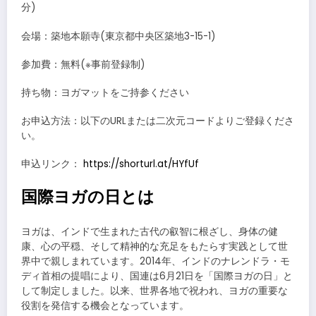
分)
会場：築地本願寺(東京都中央区築地3-15-1)
参加費：無料(※事前登録制)
持ち物：ヨガマットをご持参ください
お申込方法：以下のURLまたは二次元コードよりご登録くださ
い。
申込リンク：
https://shorturl.at/HYfUf
国際ヨガの日とは
ヨガは、インドで生まれた古代の叡智に根ざし、身体の健
康、心の平穏、そして精神的な充足をもたらす実践として世
界中で親しまれています。2014年、インドのナレンドラ・モ
ディ首相の提唱により、国連は6月21日を「国際ヨガの日」と
して制定しました。以来、世界各地で祝われ、ヨガの重要な
役割を発信する機会となっています。