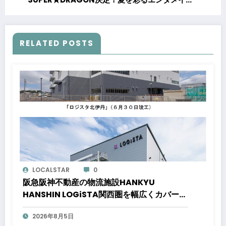
ント開催
RELATED POSTS
LOCALSTAR
0
阪急阪神不動産の物流施設HANKYU
HANSHIN LOGiSTA関西圏を幅広くカバーで
きる好立地に新たな物流施設が誕生「ロジス
2026年8月5日
タ北伊丹」と「ロジスタ京都伏見」が竣工し