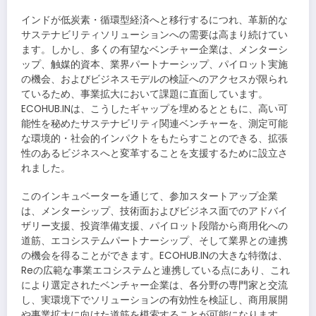
インドが低炭素・循環型経済へと移行するにつれ、革新的な
サステナビリティソリューションへの需要は高まり続けてい
ます。しかし、多くの有望なベンチャー企業は、メンターシ
ップ、触媒的資本、業界パートナーシップ、パイロット実施
の機会、およびビジネスモデルの検証へのアクセスが限られ
ているため、事業拡大において課題に直面しています。
ECOHUB.INは、こうしたギャップを埋めるとともに、高い可
能性を秘めたサステナビリティ関連ベンチャーを、測定可能
な環境的・社会的インパクトをもたらすことのできる、拡張
性のあるビジネスへと変革することを支援するために設立さ
れました。
このインキュベーターを通じて、参加スタートアップ企業
は、メンターシップ、技術面およびビジネス面でのアドバイ
ザリー支援、投資準備支援、パイロット段階から商用化への
道筋、エコシステムパートナーシップ、そして業界との連携
の機会を得ることができます。ECOHUB.INの大きな特徴は、
Reの広範な事業エコシステムと連携している点にあり、これ
により選定されたベンチャー企業は、各分野の専門家と交流
し、実環境下でソリューションの有効性を検証し、商用展開
や事業拡大に向けた道筋を模索することが可能になります。