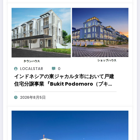
ました
LOCALSTAR
0
インドネシアの東ジャカルタ市において戸建
住宅分譲事業 『Bukit Podomoro（ブキッ
ト ポドモロ）』に参画しますタウンハウスと
2026年8月5日
ショップハウスを合わせた総戸数432戸のプ
ロジェクト