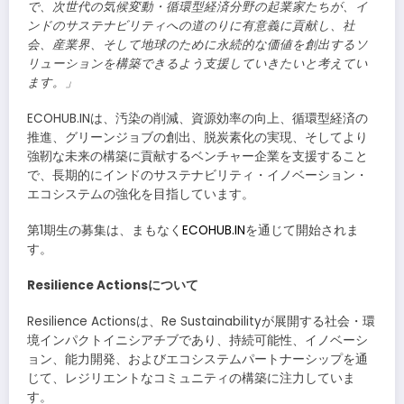
で、次世代の気候変動・循環型経済分野の起業家たちが、イ
ンドのサステナビリティへの道のりに有意義に貢献し、社
会、産業界、そして地球のために永続的な価値を創出するソ
リューションを構築できるよう支援していきたいと考えてい
ます。」
ECOHUB.INは、汚染の削減、資源効率の向上、循環型経済の
推進、グリーンジョブの創出、脱炭素化の実現、そしてより
強靭な未来の構築に貢献するベンチャー企業を支援すること
で、長期的にインドのサステナビリティ・イノベーション・
エコシステムの強化を目指しています。
第1期生の募集は、まもなく
ECOHUB.IN
を通じて開始されま
す。
Resilience Actionsについて
Resilience Actionsは、Re Sustainabilityが展開する社会・環
境インパクトイニシアチブであり、持続可能性、イノベーシ
ョン、能力開発、およびエコシステムパートナーシップを通
じて、レジリエントなコミュニティの構築に注力していま
す。