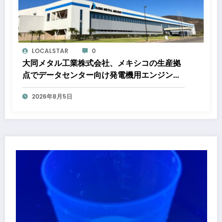
LOCALSTAR
0
大同メタル工業株式会社、メキシコの生産拠
点でデータセンター向け発電機用エンジン軸
受の生産能力増強投資を決定 ～北米顧客と
2026年8月5日
の生産コミットメント契約締結に基づく40億
円規模の新工場建設～