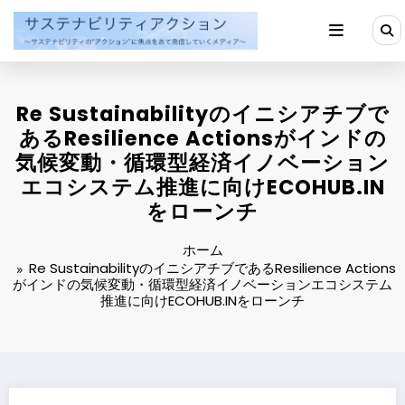
コ
ン
テ
ン
ツ
へ
Re Sustainabilityのイニシアチブで
ス
キ
あるResilience Actionsがインドの
ッ
気候変動・循環型経済イノベーション
プ
エコシステム推進に向けECOHUB.IN
をローンチ
ホーム
Re SustainabilityのイニシアチブであるResilience Actions
がインドの気候変動・循環型経済イノベーションエコシステム
推進に向けECOHUB.INをローンチ