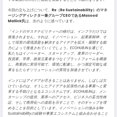
今回の立ち上げについて、
Re（Re Sustainability）のマネ
ージングディレクター兼グループCEOであるMasood
Mallick氏
は、次のように述べています。
「インドのサステナビリティへの移行は、インフラだけでは
推進されません。それは、イノベーション、起業家精神、そ
して現実の環境課題を解決するアイデアを拡大・展開する能
力によって推進されていくでしょう。ECOHUB.INを通じて、
私たちはイノベーター、スタートアップ、業界のリーダー、
投資家、学界、政策立案者をつなぐプラットフォームを構築
し、商業的に実現可能で、環境に配慮し、かつ測定可能な成
果をもたらすソリューションの実現を加速させています。
インドにはアイデアが尽きることはありません。しばしば欠
けているのは、そうしたアイデアを拡張性のある事業へと変
革する手助けとなるエコシステムです。ECOHUB.INは、メン
ターシップの提供、業界へのアクセス、ビジネスの妥当性検
証、そして商用化への道筋を示すことで、そのギャップを埋
めることを目的としています。イノベーションの強みをRe
Sustainabilityの経験や事業エコシステムと組み合わせること