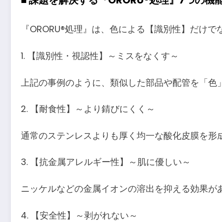
■ 課題を解決する『ORORU®処理』7つの機
『ORORU®処理』は、色による【識別性】だけ
1. 【識別性・視認性】～ミスをなくす～
上記の事例のように、類似した部品や配管を「色
2. 【耐食性】～より錆びにくく～
通常のステンレスよりも厚く均一な酸化皮膜を形
3. 【抗金属アレルギー性】～肌に優しい～
ニッケルなどの金属イオンの溶出を抑える効果が
4. 【安全性】～剥がれない～