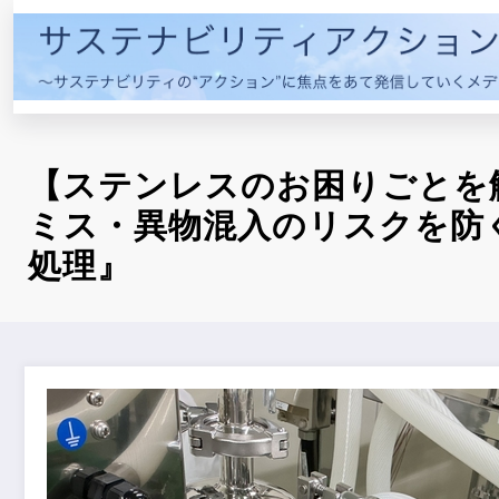
コ
ン
テ
ン
ツ
へ
【ステンレスのお困りごとを
ス
キ
ミス・異物混入のリスクを防ぐ
ッ
処理』
プ