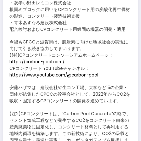
・灰孝小野田レミコン株式会社
根固めブロックに用いるCPコンクリート用の炭酸化再生骨材
の製造、コンクリート製造技術支援
・青木あすなろ建設株式会社
配合検討およびCPコンクリート用締固め機器の開発・適用
今後もCPCCと滋賀県は、脱炭素に向けた地域社会の実現に
向けて引き続き協力してまいります。
(注1)CPコンクリートコンソーシアムホームページ：
https://carbon-pool.com/
CPコンクリート You Tubeチャンネル：
https://www.youtube.com/@carbon-pool
安藤ハザマは、建設会社や生コン工場、大学など15の企業・
団体が結集したCPCCの幹事会社として、2022年からCO2を
吸収・固定するCPコンクリートの開発を進めています。
(注2)CPコンクリートは、“Carbon Pool Concrete”の略で、
セメント焼成工程などで発生するCO2をコンクリート由来の
産業廃棄物に固定化し、コンクリート材料として再利用する
地域内循環を構築します。この新技術により、CO2の吸収と
固定を最大・最速に実現し、カーボンネガティブを目指しま