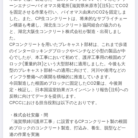
ーンエナジーバイオマス発電所(滋賀県米原市)(注5)にてCO2
を固定させる作業を行い、バイオマス由来のCO2を固定しま
した。また、CP生コンクリートは、将来的なサプライチェー
ン構築も考慮し、湖北生コンクリート協同組合の協力のも
と、湖北大阪生コンクリート株式会社が製造・出荷しまし
た。
CPコンクリートを用いたプレキャスト部材は、これまで歩道
のインターロッキングブロックやベンチなど小型の製品が中
心でしたが、本工事において初めて、護岸工事用の根固めブ
ロック(重量約3t)という大型部材に適用しました。今後も大
型のプレキャスト部材への適用に向けて、河川や港湾などの
インフラ整備への展開を積極的に推進していきます。
今回製造した根固めブロックに固定したCO2量は、今後測
定・検証し、日本国温室効果ガスインベントリ報告(注6)への
反映に向けてデータを提供します。
CPCCにおける担当役割は以下のとおりです。
・株式会社安藤・間
「滋賀県姉川護岸工事」に設置するCPコンクリート製の根固
めブロックのコンクリート製造、打込み、養生、脱型など一
連の作業を実施