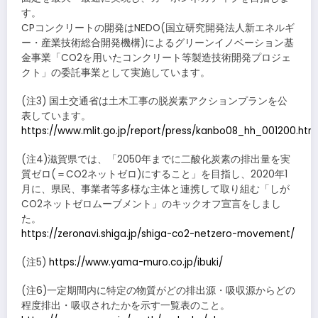
す。
CPコンクリートの開発はNEDO(国立研究開発法人新エネルギ
ー・産業技術総合開発機構)によるグリーンイノベーション基
金事業「CO2を用いたコンクリート等製造技術開発プロジェ
クト」の委託事業として実施しています。
(注3) 国土交通省は土木工事の脱炭素アクションプランを公
表しています。
https://www.mlit.go.jp/report/press/kanbo08_hh_001200.htm
(注4)滋賀県では、「2050年までに二酸化炭素の排出量を実
質ゼロ(＝CO2ネットゼロ)にすること」を目指し、2020年1
月に、県民、事業者等多様な主体と連携して取り組む「しが
CO2ネットゼロムーブメント」のキックオフ宣言をしまし
た。
https://zeronavi.shiga.jp/shiga-co2-netzero-movement/
(注5)
https://www.yama-muro.co.jp/ibuki/
(注6)一定期間内に特定の物質がどの排出源・吸収源からどの
程度排出・吸収されたかを示す一覧表のこと。