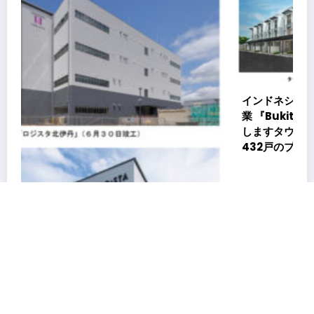
インドネシアの東ジャカルタ市において戸建住宅分譲事
業 『Bukit Podomoro（ブキット ポドモロ）』に参画
しますタウンハウスとショップハウスを合わせた総戸数
432戸のプロジェクト
Copyright © 2026
LOCAL STAR Inc.
All rights reserved. | Powered By
SpiceThemes