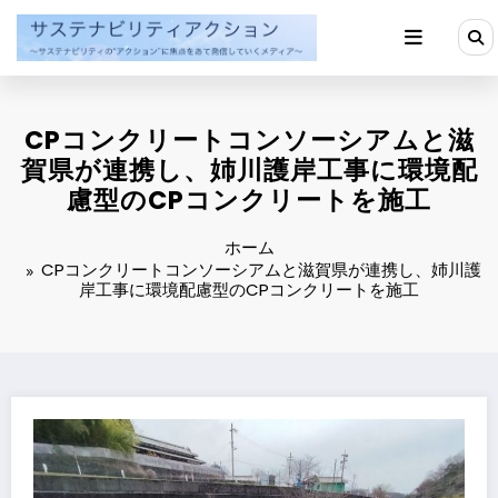
コ
ン
テ
ン
ツ
へ
CPコンクリートコンソーシアムと滋
ス
キ
賀県が連携し、姉川護岸工事に環境配
ッ
慮型のCPコンクリートを施工
プ
ホーム
CPコンクリートコンソーシアムと滋賀県が連携し、姉川護
岸工事に環境配慮型のCPコンクリートを施工