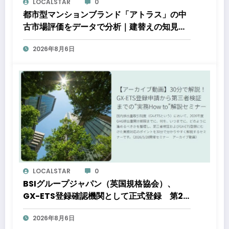
LOCALSTAR
0
都市型マンションブランド「アトラス」の中
古市場評価をデータで分析｜建替えの知見、
都心好立地、開発思想が支えるブランド価値
2026年8月6日
LOCALSTAR
0
BSIグループジャパン（英国規格協会）、
GX-ETS登録確認機関として正式登録 第2
フェーズ開始で制度対応が義務化、企業の対
2026年8月6日
応はどう変わるのか？ 法的拘束力をもつ