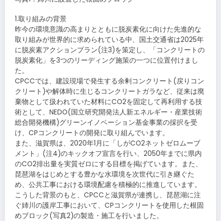
1.取り組みの背景
昨今の環境意識の高まりとともに脱炭素化に向けた先進的な
取り組みが世界的に求められている中、国土交通省は2025年
に脱炭素アクションプラン(注3)を策定し、「コンクリートの
脱炭素化」を3つのリーディング施策の一つに位置付けまし
た。
CPCCでは、建設現場で発生する余剰コンクリート(戻りコン
クリート)や解体時に生じるコンクリートガラなど、従来は廃
棄物として扱われていた材料にCO2を固定して再利用する技
術として、NEDO(国立研究開発法人新エネルギー・産業技術
総合開発機構)グリーンイノベーション基金事業の採択を受
け、CPコンクリートの開発に取り組んでいます。
また、滋賀県は、2020年1月に「しがCO2ネットゼロムーブ
メント」(注4)のキックオフ宣言を行い、2050年までに県内
のCO2排出量を実質ゼロにする目標を掲げています。また、
琵琶湖をはじめとする豊かな水環境を次世代に引き継ぐた
め、公共工事における環境配慮を積極的に推進しています。
こうした背景のもと、CPCCと滋賀県が連携し、琵琶湖に注
ぐ姉川の護岸工事において、CPコンクリートを使用した根固
めブロック(写真2)の製造・施工を行いました。