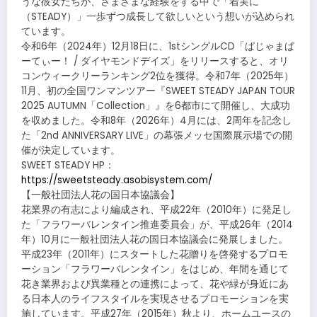
うな彼女たちが、さまざまな経験をする中で「着実に
（STEADY）」一歩ずつ成長して欲しいという想いが込められ
ています。
令和6年（2024年）12月18日に、1stシングルCD「ぱじゃまぱ
ーてぃー！ / ダイヤモンドデイズ」をリリースすると、オリ
コンウィークリーランキング2位を獲得。令和7年（2025年）
11月、初の全国ワンマンツアー『SWEET STEADY JAPAN TOUR
2025 AUTUMN「Collection」』を6都市にて開催し、大成功
を収めました。令和8年（2026年）4月には、2周年を記念し
た「2nd ANNIVERSARY LIVE」の幕張メッセ国際展示場での開
催が決定しています。
SWEET STEADY HP：
https://sweetsteady.asobisystem.com/
【一般社団法人花の国日本協議会】
花業界の有志により編成され、平成22年（2010年）に発足し
た「フラワーバレンタイン推進委員会」が、平成26年（2014
年）10月に一般社団法人花の国日本協議会に発展しました。
平成23年（2011年）にスタートした花贈りを啓発するプロモ
ーション「フラワーバレンタイン」をはじめ、年間を通じて
花き業界および異業種との連携によって、花や緑が身近にあ
る日本人のライフスタイルを実現させるプロモーションを実
施しています。平成27年（2015年）秋より、ホームユースの