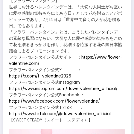
【フラワーバレンタイン】
世界におけるバレンタインデーは、「大切な人同士がお互い
に愛や感謝の気持ちを伝えあう日」として花を贈ることがポ
ピュラーであり、2月14日は「世界中で多くの人が花を贈る
日」でもあります。
「フラワーバレンタイン」とは、こうしたバレンタインデー
の素敵な風習にならい、大切な人に愛や感謝の気持ちをこめ
て花を贈るきっかけを作り、花贈りを応援する花の国日本協
議会によるプロモーションです。
フラワーバレンタイン公式サイト ：
https://www.flower-
valentine.com/
フラワーバレンタイン公式X ：
https://x.com/f_valentine2026
フラワーバレンタイン公式Instagram：
https://www.instagram.com/flowervalentine_official/
フラワーバレンタイン公式Facebook ：
https://www.facebook.com/flowervalentine/
フラワーバレンタイン公式TikTok ：
https://www.tiktok.com/@flowervalentine_official
【SWEET STEADY（スイート ステディ）】