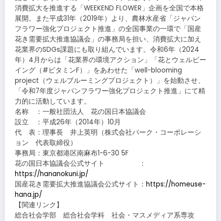
消費拡大を推進する「WEEKEND FLOWER」企画を全国で本格
展開。また平成31年（2019年）より、農林水産省「ジャパン
フラワー強化プロジェクト推進」の全国事業の一環で「国産
花き需要拡大推進協議会」の事務局を担い、消費拡大に加え
花業界のSDGs課題にも取り組んでいます。令和6年（2024
年）4月からは「花業界の環境アクション」「花とウェルビー
イング（#ビタミンF）」をあわせた「well-blooming
project（ウェルブルーミングプロジェクト）」を始動させ、
「令和7年度ジャパンフラワー強化プロジェクト推進」にて精
力的に活動しています。
名称 ：一般社団法人 花の国日本協議会
設立 ：平成26年（2014年）10月
代 表：理事長 井上英明（株式会社パーク・コーポレーシ
ョン 代表取締役）
事務局：東京都港区南麻布1-6-30 5F
花の国日本協議会公式サイト ：
https://hananokuni.jp/
国産花き需要拡大推進協議会公式サイト：
https://homeuse-
hana.jp/
【関連リンク】
総合社会学部 総合社会学科 社会・マスメディア系専攻