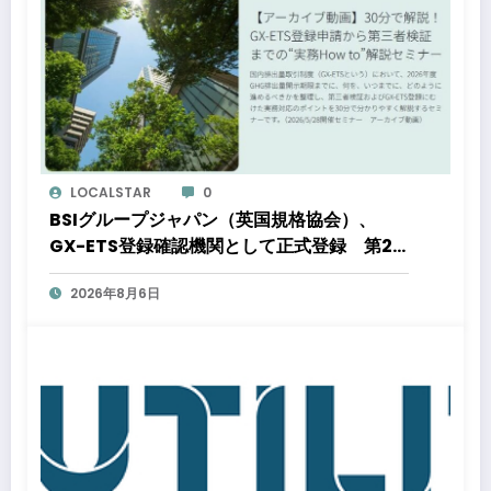
LOCALSTAR
0
BSIグループジャパン（英国規格協会）、
GX-ETS登録確認機関として正式登録 第2
フェーズ開始で制度対応が義務化、企業の対
2026年8月6日
応はどう変わるのか？ 法的拘束力をもつ
GX-ETSの実務ポイント解説セミナーのアー
カイブ動画を公開中