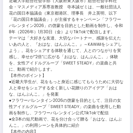
近畿大学総合社会学部（大阪府東大阪市）総合社会学科社
会・マスメディア系専攻教授 寺本誠ゼミは、一般社団法人
花の国日本協議会（東京都港区、理事長 井上英明、以下
「花の国日本協議会」）が主催するキャンペーン「フラワー
バレンタイン2026」の啓蒙を目的とした動画を制作し、令和
8年（2026年）1月30日（金）よりTikTokで配信します。
テーマは「大好きな友達、大切なパートナー、感謝を伝えた
いあの人と、『おはな、はんぶんこ。』～KAWAIIをシェアし
よう」。花をシェアする体験を通じて、人とのつながりを実
感し、幸せが”2倍”に広がる「おはな、はんぶんこ。」体験
を、女性アイドルグループ「SWEET STEADY」の楽曲と共
に、動画で紹介します。
【本件のポイント】
●近畿大学生が、花をもっと身近に感じてもらうために大切な
人と幸せをシェアする全く新しい花贈りのアイデア「おは
な、はんぶんこ。」を発案
●フラワーバレンタイン2026の啓蒙を目的として、注目の女
性アイドルグループ「SWEET STEADY」の楽曲を使用した動
画を制作し、フラワーバレンタイン公式TikTokで配信
●全3本の短尺動画で、花を分け合って贈る「おはな、はんぶ
んこ。」の利用シーンを具体的に紹介
【本件の内容】