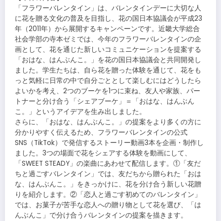
「フラワーバレンタイン」は、バレンタインデーに大切な人
に花を贈る文化の普及を目指し、花の国日本協議会が平成23
年（2011年）から展開するキャンペーンです。近畿大学総合
社会学部の寺本ゼミでは、今年のフラワーバレンタインの企
画として、花を通じた新しいコミュニケーションを提案する
「おはな、はんぶんこ。」を花の国日本協議会と共同開発し
ました。学生たちは、自ら花を贈った体験を通じて、花をも
っと気軽に日常の中で自分ごととして楽しむにはどうしたら
よいかを考え、2つのブーケを1つに束ね、友人や家族、パー
トナーと分け合う「シェアブーケ」＝「おはな、はんぶん
こ。」というアイデアを生み出しました。
さらに、「おはな、はんぶんこ。」の提案をより多くの方に
分かりやすく伝えるため、フラワーバレンタインの公式
SNS（TikTok）で発信するストーリー動画3本を企画・制作し
ました。3つの場面で花をシェアする体験を動画にして、
「SWEET STEADY」の楽曲にあわせて配信します。①「友だ
ちと過ごすバレンタイン」では、友だちから贈られた「おは
な、はんぶんこ。」をきっかけに、花を分け合う新しい花贈
りを紹介します。②「恋人と過ごす初めてのバレンタイン」
では、お菓子が苦手な恋人への贈り物として花を選び、「は
んぶんこ」で分け合うバレンタインの提案を描きます。