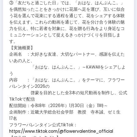
③「友だちと過ごした日」では、「おはな、はんぶんこ。」
を偶然知ったことをきっかけに花屋へ足を運び、互いに似合
う花を選んで花束にする過程を通じて、花をシェアする体験
を伝えます。これらの動画を通じて、花を分け合う体験の魅
力を伝え、特に若者を対象に、花を贈る行為をより身近なコ
ミュニケーションとして捉えるきっかけづくりを目指しま
す。
【実施概要】
企画名 ：大好きな友達、大切なパートナー、感謝を伝えた
いあの人と、
「おはな、はんぶんこ。」～KAWAIIをシェアしよ
う
内容 ：「おはな、はんぶんこ。」をテーマに、フラワー
バレンタイン2026の
啓蒙を目的とした全3本の短尺動画を制作し、公式
TikTokで配信
配信開始：令和8年（2026年）1月30日（金）11時～
企画制作：近畿大学総合社会学部 教授 寺本誠、ゼミ生
17名
フラワーバレンタイン公式TikTok：
https://www.tiktok.com/@flowervalentine_official