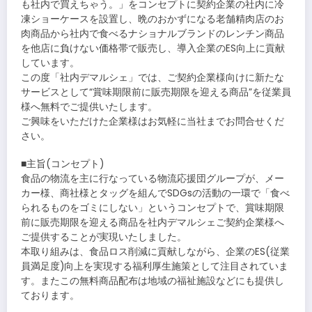
も社内で買えちゃう。」をコンセプトに契約企業の社内に冷
凍ショーケースを設置し、晩のおかずになる老舗精肉店のお
肉商品から社内で食べるナショナルブランドのレンチン商品
を他店に負けない価格帯で販売し、導入企業のES向上に貢献
しています。
この度「社内デマルシェ」では、ご契約企業様向けに新たな
サービスとして“賞味期限前に販売期限を迎える商品”を従業員
様へ無料でご提供いたします。
ご興味をいただけた企業様はお気軽に当社までお問合せくだ
さい。
■主旨(コンセプト)
食品の物流を主に行なっている物流応援団グループが、メー
カー様、商社様とタッグを組んでSDGsの活動の一環で「食べ
られるものをゴミにしない」というコンセプトで、賞味期限
前に販売期限を迎える商品を社内デマルシェご契約企業様へ
ご提供することが実現いたしました。
本取り組みは、食品ロス削減に貢献しながら、企業のES(従業
員満足度)向上を実現する福利厚生施策として注目されていま
す。またこの無料商品配布は地域の福祉施設などにも提供し
ております。