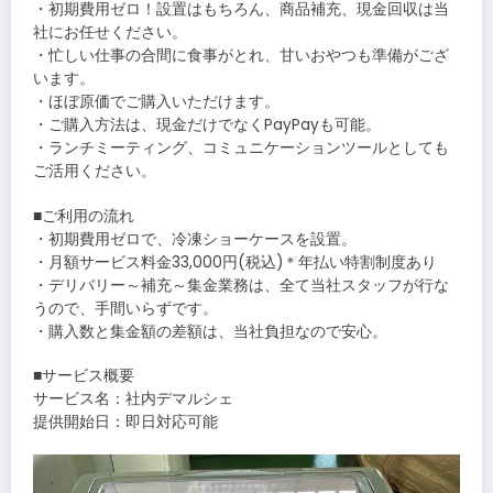
・初期費用ゼロ！設置はもちろん、商品補充、現金回収は当
社にお任せください。
・忙しい仕事の合間に食事がとれ、甘いおやつも準備がござ
います。
・ほぼ原価でご購入いただけます。
・ご購入方法は、現金だけでなくPayPayも可能。
・ランチミーティング、コミュニケーションツールとしても
ご活用ください。
■ご利用の流れ
・初期費用ゼロで、冷凍ショーケースを設置。
・月額サービス料金33,000円(税込)＊年払い特割制度あり
・デリバリー～補充～集金業務は、全て当社スタッフが行な
うので、手間いらずです。
・購入数と集金額の差額は、当社負担なので安心。
■サービス概要
サービス名：社内デマルシェ
提供開始日：即日対応可能