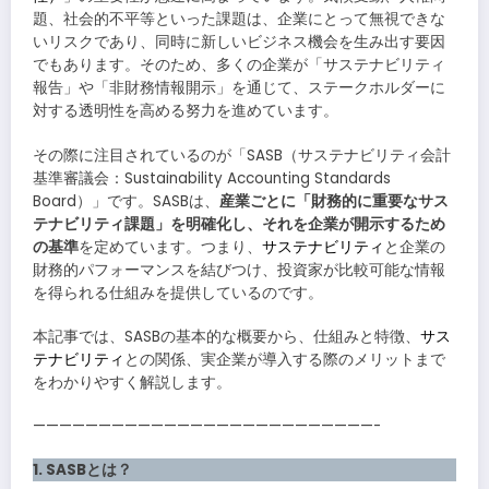
題、社会的不平等といった課題は、企業にとって無視できな
いリスクであり、同時に新しいビジネス機会を生み出す要因
でもあります。そのため、多くの企業が「サステナビリティ
報告」や「非財務情報開示」を通じて、ステークホルダーに
対する透明性を高める努力を進めています。
その際に注目されているのが「SASB（サステナビリティ会計
基準審議会：Sustainability Accounting Standards
Board）」です。SASBは、
産業ごとに「財務的に重要なサス
テナビリティ課題」を明確化し、それを企業が開示するため
の基準
を定めています。つまり、
サステナビリティ
と企業の
財務的パフォーマンスを結びつけ、投資家が比較可能な情報
を得られる仕組みを提供しているのです。
本記事では、SASBの基本的な概要から、仕組みと特徴、
サス
テナビリティ
との関係、実企業が導入する際のメリットまで
をわかりやすく解説します。
——————————————————————————-
1. SASBとは？