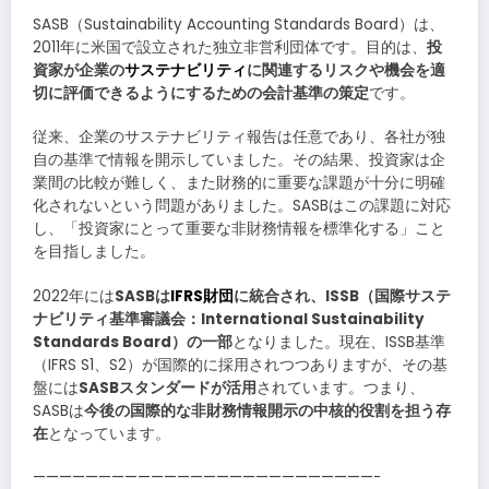
SASB（Sustainability Accounting Standards Board）は、
2011年に米国で設立された独立非営利団体です。目的は、
投
資家が企業の
サステナビリティ
に関連するリスクや機会を適
切に評価できるようにするための会計基準の策定
です。
従来、企業のサステナビリティ報告は任意であり、各社が独
自の基準で情報を開示していました。その結果、投資家は企
業間の比較が難しく、また財務的に重要な課題が十分に明確
化されないという問題がありました。SASBはこの課題に対応
し、「投資家にとって重要な非財務情報を標準化する」こと
を目指しました。
2022年には
SASBは
IFRS財団
に統合され、ISSB（国際サステ
ナビリティ基準審議会：International Sustainability
Standards Board）の一部
となりました。現在、ISSB基準
（IFRS S1、S2）が国際的に採用されつつありますが、その基
盤には
SASBスタンダードが活用
されています。つまり、
SASBは
今後の国際的な非財務情報開示の中核的役割を担う存
在
となっています。
——————————————————————————-