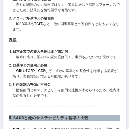
自社に関連のない情報ではなく、業界に適した課題にフォーカスで
きるため、効果的な情報開示が可能です。
グローバル基準との親和性
ISSB基準や
TCFD
など、他の国際基準との整合性をとりやすくなり
ます。
課題
日本企業での導入事例はまだ限定的
欧米に比べ、国内での認知度は低く、事例も少ないのが現状です。
他基準との併用が必要
GRI
や
TCFD
、
CDP
など、複数の基準との整合性を考慮する必要が
あり、実務負担が増える可能性があります。
社内体制の整備が不可欠
財務部門とサステナビリティ部門の連携が求められるため、社内体
制の見直しが必要です。
——————————————————————————-
5. SASBと他のサステナビリティ基準の比較