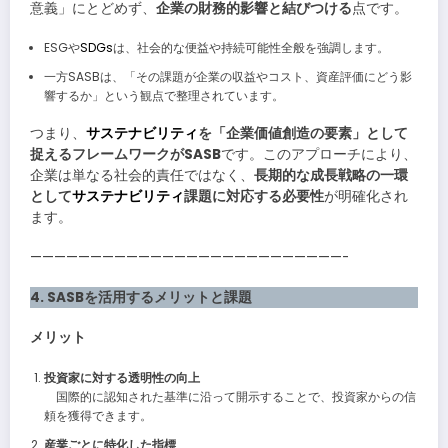
意義」にとどめず、
企業の財務的影響と結びつける
点です。
ESGや
SDGs
は、社会的な便益や持続可能性全般を強調します。
一方SASBは、「その課題が企業の収益やコスト、資産評価にどう影
響するか」という観点で整理されています。
つまり、
サステナビリティ
を「企業価値創造の要素」として
捉えるフレームワークがSASB
です。このアプローチにより、
企業は単なる社会的責任ではなく、
長期的な成長戦略の一環
として
サステナビリティ
課題に対応する必要性
が明確化され
ます。
——————————————————————————-
4. SASBを活用するメリットと課題
メリット
投資家に対する透明性の向上
国際的に認知された基準に沿って開示することで、投資家からの信
頼を獲得できます。
産業ごとに特化した指標