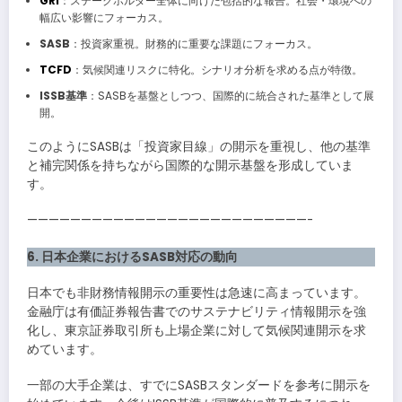
GRI
：ステークホルダー全体に向けた包括的な報告。社会・環境への
幅広い影響にフォーカス。
SASB
：投資家重視。財務的に重要な課題にフォーカス。
TCFD
：気候関連リスクに特化。シナリオ分析を求める点が特徴。
ISSB基準
：SASBを基盤としつつ、国際的に統合された基準として展
開。
このようにSASBは「投資家目線」の開示を重視し、他の基準
と補完関係を持ちながら国際的な開示基盤を形成していま
す。
——————————————————————————-
6. 日本企業におけるSASB対応の動向
日本でも非財務情報開示の重要性は急速に高まっています。
金融庁は有価証券報告書でのサステナビリティ情報開示を強
化し、東京証券取引所も上場企業に対して気候関連開示を求
めています。
一部の大手企業は、すでにSASBスタンダードを参考に開示を