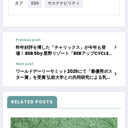
タグ
ESG
サステナビリティ
Previous post
昨年好評を博した「チャリックス」が今年も登
場！ BEB 5by 星野リゾート「BEBアップCYCLE
クリスマス」で、自転車を漕いでオリジナルソッ
Next post
クスづくりを体験しよう！
ワールドデーリーサミット2025にて「最優秀ポス
ター賞」を受賞 弘前大学との共同研究による乳製
品摂取と健康増進への貢献を発信
RELATED POSTS