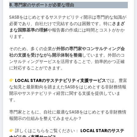
8. 専門家のサポートが必要な理由
SASBをはじめとするサステナビリティ開示は専門的な知識が
必要であり、自社だけで完結するのは困難です。特に
さまざ
まな国際基準の理解
や報告書の作成には時間とコストがかか
ります。
そのため、多くの企業が
外部の専門家やコンサルティング会
社の支援を受けながら開示体制を整備
しています。外部のコ
ンサルティングサービスを活用することで、効率的かつ正確
に対応することができます。
LOCAL STAR
のサステナビリティ支援サービス
では、豊富
な知見と最新動向を踏まえたSASBをはじめとする非財務情報
開示やサステナビリティ経営に関する支援を提供していま
す。
専門家とともに、自社に最適なSASBをはじめとする非財務情
報開示の仕組みを整えてみませんか？
詳しくはこちらをご覧ください：
LOCAL STAR
のサステ