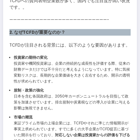
TCFDへの賛同表明企業数が多く、国内でも注目度が高い状況
です。。
——————————————————————————-
2. なぜTCFDが重要なのか？
TCFDが注目される背景には、以下のような要因があります。
投資家の期待の変化
投資家や機関投資家は、企業の持続的な成長性を評価する際、従来の
財務データだけでは不十分だと考えるようになっています。特に気候
変動リスクは、長期的な企業価値を大きく左右するため、開示の透明
性が求められています。
規制・政策の強化
日本を含む各国政府は、2050年カーボンニュートラルを目指して政
策を加速させています。排出規制や炭素税などの導入が企業に与える
影響は無視できません。
市場の潮流
東証プライム市場の上場企業には、TCFDやそれに準じた情報開示が
事実上求められています。すでに多くの大手企業がTCFD提言に基づ
いた開示を行っており、
対応しない企業は投資家からの評価を下げる