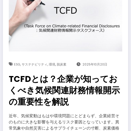
,
,
,
ESG
サステナビリティ
環境
脱炭素
2025年10月20日
TCFDとは？企業が知ってお
くべき気候関連財務情報開示
の重要性を解説
近年、気候変動はもはや環境問題にとどまらず、企業経営そ
のものに大きな影響を与えるリスク要因となっています。異
常気象や自然災害によるサプライチェーンの寸断、炭素価格