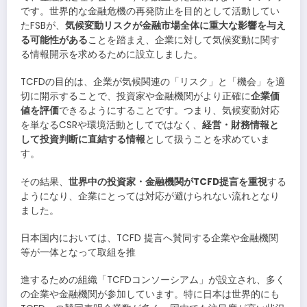
です。世界的な金融危機の再発防止を目的として活動してい
たFSBが、
気候変動リスクが金融市場全体に重大な影響を与え
る可能性がある
ことを踏まえ、企業に対して気候変動に関す
る情報開示を求めるために設立しました。
TCFDの目的は、企業が気候関連の「リスク」と「機会」を適
切に開示することで、投資家や金融機関がより正確に
企業価
値を評価
できるようにすることです。つまり、気候変動対応
を単なるCSRや環境活動としてではなく、
経営・財務情報と
して投資判断に直結する情報
として扱うことを求めていま
す。
その結果、
世界中の投資家・金融機関がTCFD提言を重視
する
ようになり、企業にとっては対応が避けられない流れとなり
ました。
日本国内においては、TCFD 提言へ賛同する企業や金融機関
等が一体となって取組を推
進するための組織「TCFDコンソーシアム」が設立され、多く
の企業や金融機関が参加しています。特に日本は世界的にも