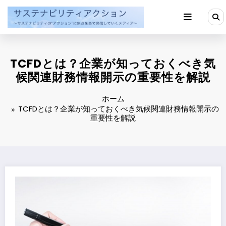
コ
ン
テ
ン
ツ
へ
TCFDとは？企業が知っておくべき気
ス
キ
候関連財務情報開示の重要性を解説
ッ
プ
ホーム
TCFDとは？企業が知っておくべき気候関連財務情報開示の
重要性を解説