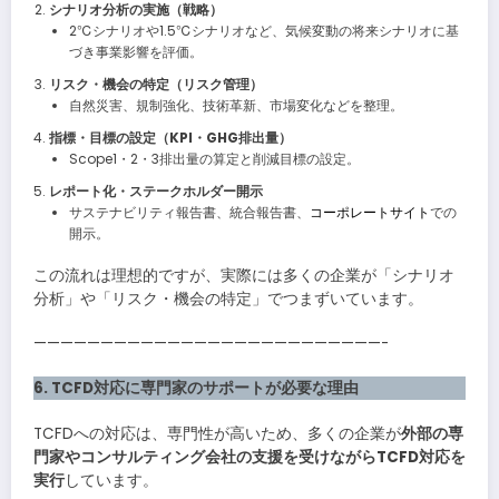
シナリオ分析の実施（戦略）
2℃シナリオや1.5℃シナリオなど、気候変動の将来シナリオに基
づき事業影響を評価。
リスク・機会の特定（リスク管理）
自然災害、規制強化、技術革新、市場変化などを整理。
指標・目標の設定（KPI・GHG排出量）
Scope1・2・3排出量の算定と削減目標の設定。
レポート化・ステークホルダー開示
サステナビリティ報告書、統合報告書、
コーポレートサイト
での
開示。
この流れは理想的ですが、実際には多くの企業が「シナリオ
分析」や「リスク・機会の特定」でつまずいています。
——————————————————————————-
6. TCFD対応に専門家のサポートが必要な理由
TCFDへの対応は、専門性が高いため、多くの企業が
外部の専
門家やコンサルティング会社の支援を受けながらTCFD対応を
実行
しています。