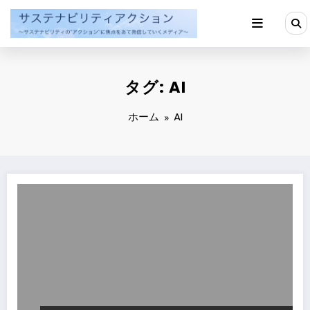
コ
ン
テ
ン
ツ
へ
タグ: AI
ス
キ
ッ
ホーム
AI
プ