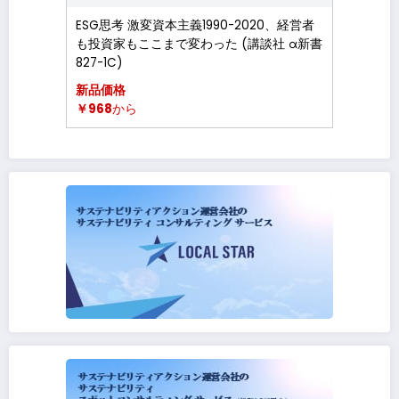
ESG思考 激変資本主義1990-2020、経営者
も投資家もここまで変わった (講談社 α新書
827-1C)
新品価格
￥968
から