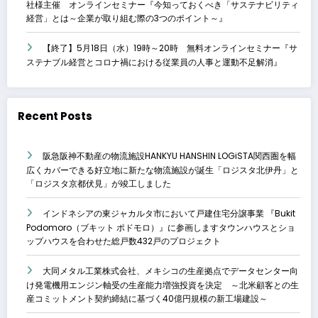
社様主催 オンラインセミナー『今知っておくべき「サステナビリティ
経営」とは～企業が取り組む際の3つのポイント～』
【終了】5月18日（水）19時～20時 無料オンラインセミナー『サ
ステナブル経営とコロナ禍における従業員の人事と運動不足解消』
Recent Posts
阪急阪神不動産の物流施設HANKYU HANSHIN LOGiSTA関西圏を幅
広くカバーできる好立地に新たな物流施設が誕生「ロジスタ北伊丹」と
「ロジスタ京都伏見」が竣工しました
インドネシアの東ジャカルタ市において戸建住宅分譲事業 『Bukit
Podomoro（ブキット ポドモロ）』に参画しますタウンハウスとショ
ップハウスを合わせた総戸数432戸のプロジェクト
大同メタル工業株式会社、メキシコの生産拠点でデータセンター向
け発電機用エンジン軸受の生産能力増強投資を決定 ～北米顧客との生
産コミットメント契約締結に基づく40億円規模の新工場建設～