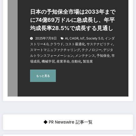
日本の予知保全市場は2033年まで
に74億69万ドルに急成長し、年平
均成長率28.5%で成長する見通し
,
,
,
,
2025年7月9日
AI
CAGR
IoT
Society 5.0
インダ
,
,
,
,
ストリー4.0
クラウド
コスト最適化
サステナビリティ
,
,
スマートマニュファクチャリング
テクノロジー
デジタ
,
,
,
ルトランスフォーメーション
メンテナンス
予知保全
市
,
,
,
,
場成長
機械学習
産業革命
自動化
製造業
もっと見る
◆ PR Newswire 記事一覧