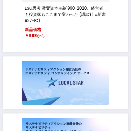
ESG思考 激変資本主義1990-2020、経営者
も投資家もここまで変わった (講談社 α新書
827-1C)
新品価格
￥968
から