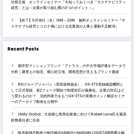
社様主催 オンラインセミナー『今知っておくべき「サステナビリティ
経営」とは～企業が取り組む際の3つのポイント～』
【終了】5月18日（水）19時～20時 無料オンラインセミナー『サ
ステナブル経営とコロナ禍における従業員の人事と運動不足解消』
Recent Posts
都市型マンションブランド「アトラス」の中古市場評価をデータで
分析｜建替えの知見、都心好立地、開発思想が支えるブランド価値
BSIグループジャパン（英国規格協会）、GX-ETS登録確認機関と
して正式登録 第2フェーズ開始で制度対応が義務化、企業の対応はど
う変わるのか？ 法的拘束力をもつGX-ETSの実務ポイント解説セミナ
ーのアーカイブ動画を公開中
Utility Global、大規模な商用化推進に向けてRobert Lane氏を最高
財務責任者に任命
阪急阪神不動産の物流施設HANKYU HANSHIN LOGiSTA関西圏を幅