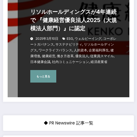
リソルホールディングスが4年連続
で 『健康経営優良法人2025（大規
模法人部門）』に認定
,
,
2025年3月10日
ESG
ウェルビーイング
コーポレ
,
,
ートガバナンス
サステナビリティ
リソルホールディン
,
,
,
,
グス
ワークライフバランス
人的資本
企業福利厚生
健
,
,
,
,
,
康増進
健康経営
働き方改革
優良法人
従業員スマイル
,
,
日本健康会議
社内コミュニケーション
経済産業省
もっと見る
◆ PR Newswire 記事一覧