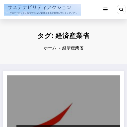
コ
ン
テ
ン
ツ
へ
タグ: 経済産業省
ス
キ
ッ
ホーム
経済産業省
プ