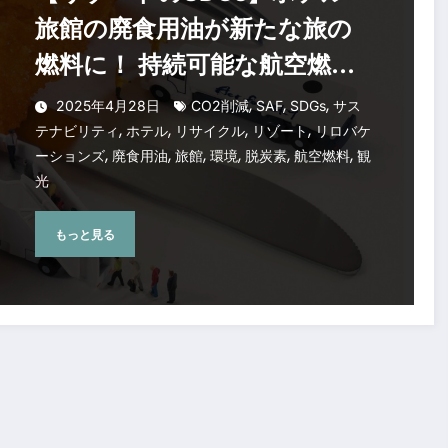
旅館の廃食用油が新たな旅の
燃料に！ 持続可能な航空燃料
（SAF）の原料となる廃食用
,
,
,
2025年4月28日
CO2削減
SAF
SDGs
サス
,
,
,
,
油の提供を開始
テナビリティ
ホテル
リサイクル
リゾート
リロバケ
,
,
,
,
,
,
ーションズ
廃食用油
旅館
環境
脱炭素
航空燃料
観
光
もっと見る