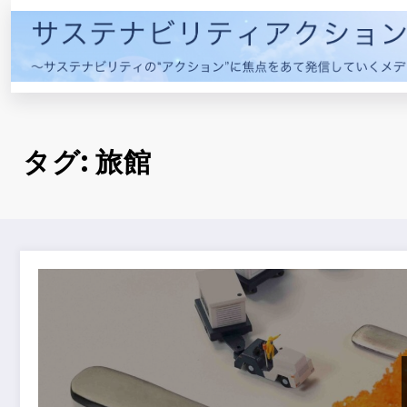
コ
ン
テ
ン
ツ
へ
ス
タグ: 旅館
キ
ッ
プ