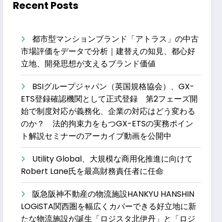
Recent Posts
都市型マンションブランド「アトラス」の中古
市場評価をデータで分析｜建替えの知見、都心好
立地、開発思想が支えるブランド価値
BSIグループジャパン（英国規格協会）、GX-
ETS登録確認機関として正式登録 第2フェーズ開
始で制度対応が義務化、企業の対応はどう変わる
のか？ 法的拘束力をもつGX-ETSの実務ポイン
ト解説セミナーのアーカイブ動画を公開中
Utility Global、大規模な商用化推進に向けて
Robert Lane氏を最高財務責任者に任命
阪急阪神不動産の物流施設HANKYU HANSHIN
LOGiSTA関西圏を幅広くカバーできる好立地に新
たな物流施設が誕生「ロジスタ北伊丹」と「ロジ