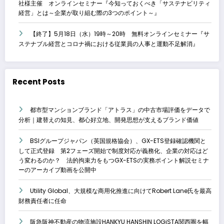
社様主催 オンラインセミナー『今知っておくべき「サステナビリティ
経営」とは～企業が取り組む際の3つのポイント～』
【終了】5月18日（水）19時～20時 無料オンラインセミナー『サ
ステナブル経営とコロナ禍における従業員の人事と運動不足解消』
Recent Posts
都市型マンションブランド「アトラス」の中古市場評価をデータで
分析｜建替えの知見、都心好立地、開発思想が支えるブランド価値
BSIグループジャパン（英国規格協会）、GX-ETS登録確認機関と
して正式登録 第2フェーズ開始で制度対応が義務化、企業の対応はど
う変わるのか？ 法的拘束力をもつGX-ETSの実務ポイント解説セミナ
ーのアーカイブ動画を公開中
Utility Global、大規模な商用化推進に向けてRobert Lane氏を最高
財務責任者に任命
阪急阪神不動産の物流施設HANKYU HANSHIN LOGiSTA関西圏を幅