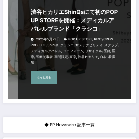
渋谷ヒカリエShinQsにて初のPOP
UP STOREを開催：メディカルア
パレルブランド「クラシコ」
,
2025年5月29日
POP UP STORE
RE:CyCREW
,
,
,
,
,
PROJECT
ShinQs
クラシコ
サステナビリティ
スクラブ
,
,
,
,
メディカルアパレル
ユニフォーム
リサイクル
医師
医
,
,
,
,
,
,
療
医療従事者
期間限定
東京
渋谷ヒカリエ
白衣
看護
師
もっと見る
◆ PR Newswire 記事一覧