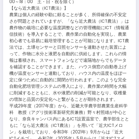
00～18：00 土・日・祝を除く）
【なら近大農法（ICT農法）】
農業は個人の経験や勘に頼ることが多く、所得確保の不安定
さが問題とされていますが、「なら近大農法（ICT農法）」は
農作物の栽培に必要な温度調整などの管理機能にICT（情報通
信技術）を導入することで、農作業の自動化を実現し、農業
初心者でも容易に栽培管理することが可能になります。ICT農
法では、土壌センサーと日照センサーを連動させた装置によ
って、作物に水分と液肥を自動的に供給します。これらの情
報は蓄積され、スマートフォンなどで遠隔地からでもデータ
を確認することができます。また、ハウス側窓の自動巻上げ
機が温度センサーと連動しており、ハウス内の温度をほぼ一
定に保つために自動的に開閉が行われます。このような完全
自動化肥培管理システムの導入により、農作業の時間を大幅
に削減するとともに、水や液肥の削減が可能となり、収穫量
の増加と品質の安定化へと繋がることが期待されます。
平成29年度（2017年度）から、近畿大学農学部農業生産科学
科 教授（アグリ技術革新研究所兼務）野々村照雄が中心と
なり、奈良キャンパス内にあるICT設置温室で、農学部生とと
もに「なら近大農法（ICT農法）」を用いて「近大ICTメロ
ン」を栽培しており、令和3年（2021年）9月からは「近大
ICTイチゴ」、令和7年（2025年）5月からは「近大ICTスイ