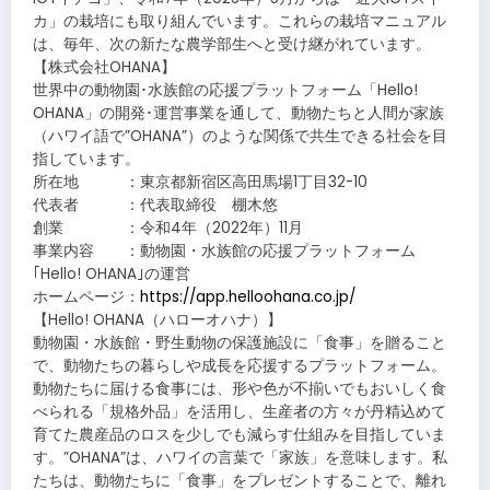
カ」の栽培にも取り組んでいます。これらの栽培マニュアル
は、毎年、次の新たな農学部生へと受け継がれています。
【株式会社OHANA】
世界中の動物園･水族館の応援プラットフォーム「Hello!
OHANA」の開発･運営事業を通して、動物たちと人間が家族
（ハワイ語で”OHANA”）のような関係で共生できる社会を目
指しています。
所在地 ：東京都新宿区高田馬場1丁目32-10
代表者 ：代表取締役 棚木悠
創業 ：令和4年（2022年）11月
事業内容 ：動物園・水族館の応援プラットフォーム
｢Hello! OHANA｣の運営
ホームページ：
https://app.helloohana.co.jp/
【Hello! OHANA（ハローオハナ）】
動物園・水族館・野生動物の保護施設に「食事」を贈ること
で、動物たちの暮らしや成長を応援するプラットフォーム。
動物たちに届ける食事には、形や色が不揃いでもおいしく食
べられる「規格外品」を活用し、生産者の方々が丹精込めて
育てた農産品のロスを少しでも減らす仕組みを目指していま
す。”OHANA”は、ハワイの言葉で「家族」を意味します。私
たちは、動物たちに「食事」をプレゼントすることで、離れ