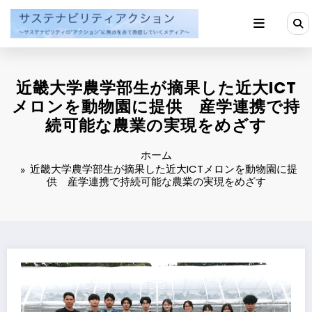
コ
ン
テ
ン
ツ
へ
近畿大学農学部生が摘果した近大ICT
ス
キ
メロンを動物園に提供 産学連携で持
ッ
続可能な農業の実現をめざす
プ
ホーム
近畿大学農学部生が摘果した近大ICTメロンを動物園に提
供 産学連携で持続可能な農業の実現をめざす