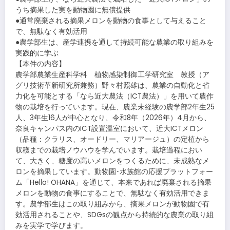
うち摘果した実を動物園に無償提供
●通常廃棄される摘果メロンを動物の食事として与えること
で、無駄なく有効活用
●農学部生は、産学連携を通して持続可能な農業の取り組みを
実践的に学ぶ
【本件の内容】
農学部農業生産科学科 植物感染制御工学研究室 教授（ア
グリ技術革新研究所兼務）野々村照雄は、農業の自動化と省
力化を可能とする「なら近大農法（ICT農法）」を用いて農作
物の栽培を行っています。現在、農業未経験の農学部2年生25
人、3年生16人が中心となり、令和8年（2026年）4月から、
奈良キャンパス内のICT設置温室において、近大ICTメロン
（品種：クラリス、オードリー、マリアージュ）の定植から
収穫までの栽培ノウハウを学んでいます。栽培過程におい
て、大きく、糖度の高いメロンをつくるために、未成熟なメ
ロンを摘果しています。動物園･水族館の応援プラットフォー
ム「Hello! OHANA」を通じて、本来であれば廃棄される摘果
メロンを動物の食事にすることで、無駄なく有効活用できま
す。農学部生はこの取り組みから、摘果メロンが動物園で有
効活用されることや、SDGsの観点から持続的な農業の取り組
みを実学で学びます。