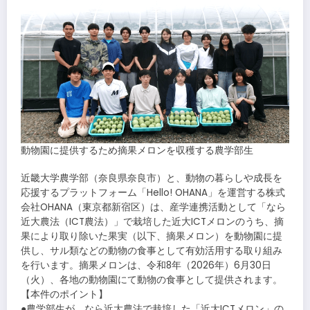
動物園に提供するため摘果メロンを収穫する農学部生
近畿大学農学部（奈良県奈良市）と、動物の暮らしや成長を
応援するプラットフォーム「Hello! OHANA」を運営する株式
会社OHANA（東京都新宿区）は、産学連携活動として「なら
近大農法（ICT農法）」で栽培した近大ICTメロンのうち、摘
果により取り除いた果実（以下、摘果メロン）を動物園に提
供し、サル類などの動物の食事として有効活用する取り組み
を行います。摘果メロンは、令和8年（2026年）6月30日
（火）、各地の動物園にて動物の食事として提供されます。
【本件のポイント】
●農学部生が、なら近大農法で栽培した「近大ICTメロン」の