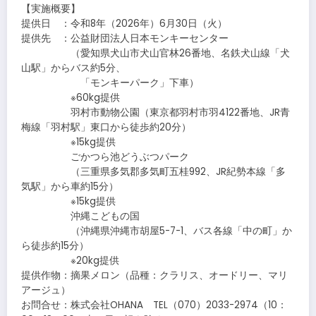
【実施概要】
提供日 ：令和8年（2026年）6月30日（火）
提供先 ：公益財団法人日本モンキーセンター
（愛知県犬山市犬山官林26番地、名鉄犬山線「犬
山駅」からバス約5分、
「モンキーパーク」下車）
※60kg提供
羽村市動物公園（東京都羽村市羽4122番地、JR青
梅線「羽村駅」東口から徒歩約20分）
※15kg提供
ごかつら池どうぶつパーク
（三重県多気郡多気町五桂992、JR紀勢本線「多
気駅」から車約15分）
※15kg提供
沖縄こどもの国
（沖縄県沖縄市胡屋5-7-1、バス各線「中の町」か
ら徒歩約15分）
※20kg提供
提供作物：摘果メロン（品種：クラリス、オードリー、マリ
アージュ）
お問合せ：株式会社OHANA TEL（070）2033-2974（10：