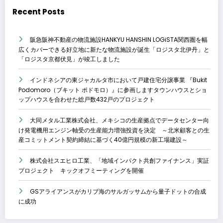
Recent Posts
阪急阪神不動産の物流施設HANKYU HANSHIN LOGiSTA関西圏を幅
広くカバーできる好立地に新たな物流施設が誕生「ロジスタ北伊丹」と
「ロジスタ京都伏見」が竣工しました
インドネシアの東ジャカルタ市において戸建住宅分譲事業 『Bukit
Podomoro（ブキット ポドモロ）』に参画しますタウンハウスとショ
ップハウスを合わせた総戸数432戸のプロジェクト
大同メタル工業株式会社、メキシコの生産拠点でデータセンター向
け発電機用エンジン軸受の生産能力増強投資を決定 ～北米顧客との生
産コミットメント契約締結に基づく40億円規模の新工場建設～
株式会社スエヒロ工業、「地域インパクト共創ファイナンス」実証
プロジェクト キックオフミーティングを開催
GSアライアンスがカリブ海のサルガッサムから量子ドットの合成
に成功