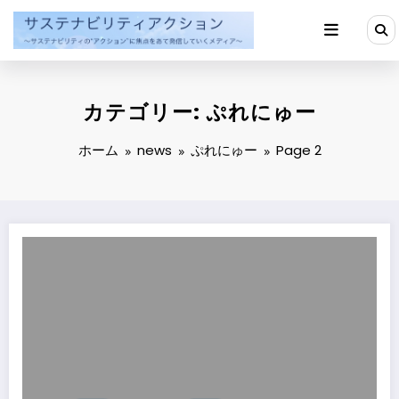
コ
ン
テ
ン
ツ
へ
カテゴリー: ぷれにゅー
ス
キ
ッ
ホーム
news
ぷれにゅー
Page 2
プ