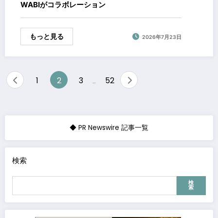
WABIがコラボレーション
もっと見る
2026年7月23日
投
1
2
3
52
…
稿
の
ペ
◆ PR Newswire 記事一覧
ー
ジ
検索
送
検
り
索