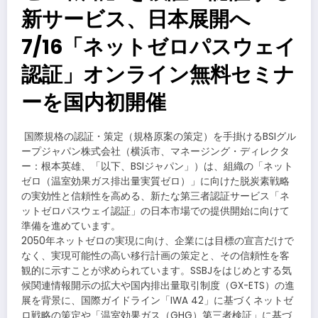
新サービス、日本展開へ
7/16「ネットゼロパスウェイ
認証」オンライン無料セミナ
ーを国内初開催
​国際規格の認証・策定（規格原案の策定）を手掛けるBSIグル
ープジャパン株式会社（横浜市、マネージング・ディレクタ
ー：根本英雄、「以下、BSIジャパン」）は、組織の「ネット
ゼロ（温室効果ガス排出量実質ゼロ）」に向けた脱炭素戦略
の実効性と信頼性を高める、新たな第三者認証サービス「ネ
ットゼロパスウェイ認証」の日本市場での提供開始に向けて
準備を進めています。
2050年ネットゼロの実現に向け、企業には目標の宣言だけで
なく、実現可能性の高い移行計画の策定と、その信頼性を客
観的に示すことが求められています。SSBJをはじめとする気
候関連情報開示の拡大や国内排出量取引制度（GX-ETS）の進
展を背景に、国際ガイドライン「IWA 42」に基づくネットゼ
ロ戦略の策定や「温室効果ガス（GHG）第三者検証」に基づ