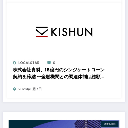
電力の使用を開始します
LOCALSTAR
0
株式会社貴瞬、16億円のシンジケートローン
契約を締結 〜金融機関との調達体制は総額約
80億円規模へ。DX・海外展開をはじめとし
2026年8月7日
た成長投資を加速～