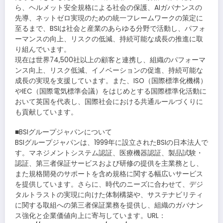
ら、ヘルメット安全規格による社会の保護、AIガバナンスの
先導、ネットゼロ実現のための統一フレームワークの策定に
至るまで、BSIは社会と産業のあらゆる分野で活動し、パフォ
ーマンスの向上、リスクの低減、持続可能な成長の推進に取
り組んでいます。
現在は世界74,500社以上の顧客と連携し、組織のパフォーマ
ンス向上、リスク低減、イノベーションの促進、持続可能な
成長の実現を支援しています。また、ISO（国際標準化機構）
やIEC（国際電気標準会議）をはじめとする国際標準化活動に
おいて英国を代表し、国際社会における共通ルールづくりに
も貢献しています。
■BSIグループジャパンについて
BSIグループジャパンは、1999年に設立されたBSIの日本法人で
す。マネジメントシステム認証、医療機器認証、製品試験・
認証、第三者保証サービスおよび研修の提供を主業務とし、
また規格開発のサポートを含め規格に関する幅広いサービス
を提供しています。さらに、時代のニーズに合わせて、デジ
タルトラストの実現に向けた体制構築や、サステナビリティ
に関する取組への第三者保証業務を提供し、組織のガバナン
ス強化と企業価値向上に寄与しています。URL：