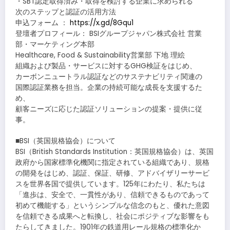
・SBT認定取得済み・取得を検討する企業に求められる
次のステップと認証の活用方法
申込フォーム ：
https://x.gd/8Gqu1
登壇者プロフィール： BSIグループジャパン株式会社 営業
部・マーケティング本部
Healthcare, Food & Sustainability営業部 下地 理絵
組織および製品・サービスに対するGHG検証をはじめ、
カーボンニュートラル認証などのサステナビリティ関連の
国際認証業務を担当。企業の持続可能な成長を支援するた
め、
顧客ニーズに応じた認証ソリューションの提案・提供に従
事。
■BSI（英国規格協会）について
BSI（British Standards Institution：英国規格協会）は、英国
政府から国家標準化機関に指定されている組織であり、規格
の開発をはじめ、認証、保証、研修、アドバイザリーサービ
スを世界各国で提供しています。125年にわたり、私たちは
「進歩は、安全で、一貫性があり、信頼できるものであって
初めて機能する」というシンプルな信念のもと、優れた意図
を信頼できる成果へと転換し、社会にポジティブな影響をも
たらしてきました。1901年の鉄道用レール規格の標準化か