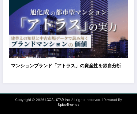
自分析
都市型マンションブランド「アトラス」の中古市場評
をデータで分析｜建替えの知見、都心好立地、開発思
が支えるブランド価値
Copyright © 2026
LOCAL STAR Inc.
All rights reserved. | Powered By
SpiceThemes