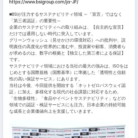
https://www.bsigroup.com/ja-JP/
■BSIが注力するサステナビリティ領域 ～「宣言」ではなく
「第三者認証」の重要性～
企業のサステナビリティへの取り組みは、【自主的な宣言】
だけでは通用しない時代に突入しています。
グリーンウォッシュ（見せかけの環境対応）への批判や、説
明責任の高度化が世界的に進む中、投資家や顧客、消費者ら
が求めるのは、数字の根拠と【独立した第三者による保証】
です。
サステナビリティ領域における当社の最大の強みは、ISOをは
じめとする国際規格（国際基準）に準拠した「透明性と信頼
性の高い保証サービス」にあります。
当社は今後、今回提供を開始する「ネットゼロパスウェイ認
証」に加え、多様化する現代の社会課題に対応するため、
「生物多様性」「食品やイベントサステナビリティ」などの
領域での認証・検証サービスにも注力。日本企業の持続可能
な成長と企業価値向上を支援していきます。