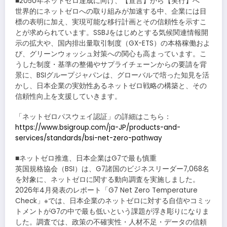
■2050年ネットゼロ達成に向け、【宣言】から【実行】へ
世界的にネットゼロへの取り組みが加速する中、企業には目
標の表明に加え、実現可能な移行計画とその信頼性を示すこ
とが求められています。SSBJをはじめとする気候関連情報開
示の拡大や、国内排出量取引制度（GX-ETS）の本格稼働およ
び、グリーンウォッシュ対策への関心も高まっています。こ
うした制度・基準の整備やサプライチェーンからの要請を背
景に、BSIグループジャパンは、グローバルで培った知見を活
かし、日本企業の実効性あるネットゼロ戦略の構築と、その
信頼性向上を支援していきます。
「ネットゼロパスウェイ認証」の詳細はこちら：
https://www.bsigroup.com/ja-JP/products-and-
services/standards/bsi-net-zero-pathway
■ネットゼロ推進、日本企業はG7で最も慎重
英国規格協会（BSI）は、G7諸国のビジネスリーダー7,068名
を対象に、ネットゼロに関する動向調査を実施しました。
2026年4月発表のレポート「G7 Net Zero Temperature
Check」※では、日本企業のネットゼロに対する自信やコミッ
トメントがG7の中で最も低いという課題が浮き彫りになりま
した。調査では、政策の不確実性・人材不足・データの信頼