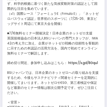
ず、科学的根拠に基づく新たな気候変動対策の認証として国
際的な注目を集めています。
（※1）国際レース「フォーミュラE（Frmula E）」「ネットゼ
ロパスウェイ認証」世界初のスポーツに（7/25-26、東京ビ
ッグサイト周辺にて東京大会を開催）
■7/16無料セミナー開催決定！日本企業のネットゼロ支援
英国規格協会の日本法人BSIジャパンの専門スタッフが、IWA
42の考え方に加え、企業がネットゼロ戦略の信頼性を客観的
に示すための本認証の活用方法を、国内で初めてオンライン
無料セミナーで解説します。
締め切り間近、参加申し込みはこちら：
https://x.gd/8Gqu1
BSIジャパンでは、日本企業のネットゼロへの取り組みを支援
するため、今後もサステナビリティ関連セミナーを定期的に
開催してまいります。ネットゼロやESG、第三者検証や保証
など最新のセミナー情報は順次公開予定です。ぜひご注目く
ださい。
＜背景＞