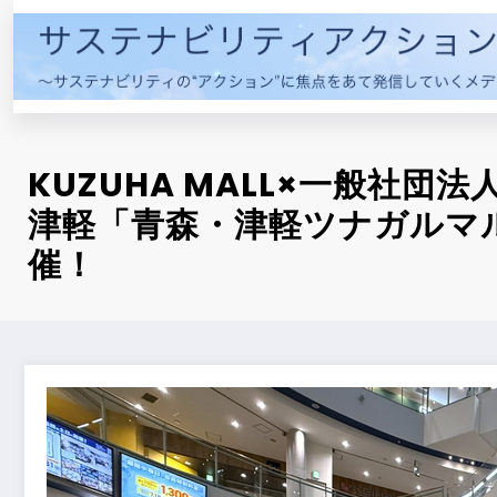
コ
ン
テ
ン
ツ
へ
KUZUHA MALL×一般社団法人C
ス
キ
津軽「青森・津軽ツナガルマ
ッ
催！
プ