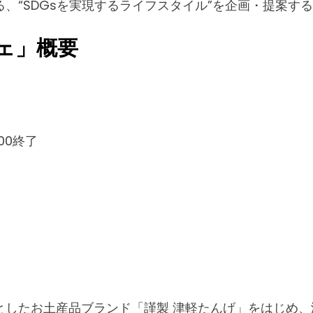
DGsを実現するライフスタイル”を企画・提案する「BIO
ェ」概要
:00終了
としたお土産品ブランド「謹製 津軽たんげ」をはじめ