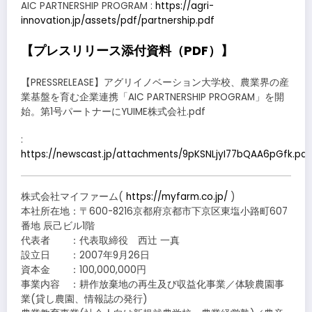
AIC PARTNERSHIP PROGRAM :
https://agri-
innovation.jp/assets/pdf/partnership.pdf
【プレスリリース添付資料（PDF）】
【PRESSRELEASE】アグリイノベーション大学校、農業界の産
業基盤を育む企業連携「AIC PARTNERSHIP PROGRAM」を開
始。第1号パートナーにYUIME株式会社.pdf
:
https://newscast.jp/attachments/9pKSNLjyI77bQAA6pGfk.pdf
株式会社マイファーム(
https://myfarm.co.jp/
)
本社所在地：〒600-8216京都府京都市下京区東塩小路町607
番地 辰己ビル1階
代表者 ：代表取締役 西辻 一真
設立日 ：2007年9月26日
資本金 ：100,000,000円
事業内容 ：耕作放棄地の再生及び収益化事業／体験農園事
業(貸し農園、情報誌の発行)