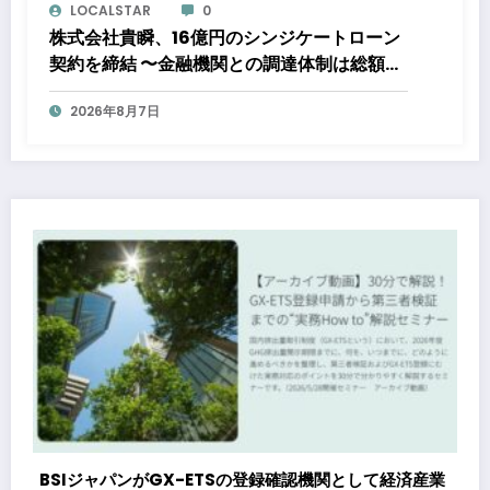
LOCALSTAR
0
株式会社貴瞬、16億円のシンジケートローン
契約を締結 〜金融機関との調達体制は総額約
80億円規模へ。DX・海外展開をはじめとし
2026年8月7日
た成長投資を加速～
て経済産業
BSIグループジャパン（英国規格協会）、GX-ETS