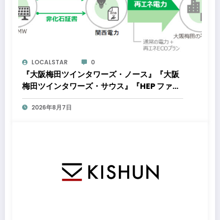
LOCALSTAR
0
『大阪梅田ツインタワーズ・ノース』『大阪
梅田ツインタワーズ・サウス』『HEP ファイ
ブ』において8月下旬から「オフサイト型コ
2026年8月7日
ーポレートPPA」による再生可能エネルギー
電力の使用を開始します