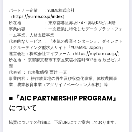
パートナー企業 ：YUIME株式会社
（
https://yuime.co.jp/index
）
所在地 ： 東京都港区赤坂1-4-1 赤坂KSビル5階
事業内容 ： 一次産業に特化したデータプラットフォ
ーム事業、人材支援事業
代表的なサービス ： 『本気の農業インターン』、ダイレクト
リクルーティング型求人サイト『YUIMARU Japan』
運営会社：株式会社マイファーム（
https://myfarm.co.jp/
）
所在地 ： 京都府京都市下京区東塩小路町607番地 辰己ビル1
階
代表者 ： 代表取締役 西辻 一真
事業内容： 耕作放棄地の再生及び収益化事業、体験農園事
業、農業教育事業（アグリイノベーション大学校）等
■『AIC PARTNERSHIP PROGRAM』
について
協賛についての詳細は、下記URLにてご案内しております。