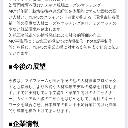
2. 専門教育を受けた人材と現場ニーズのマッチング
AICで1年間、栽培技術や農業経営を体系的に学んだ意欲の高
い人材と、YUIMEのクライアント農家が抱える「現場責任者候
補」等の高度な人材ニーズをマッチングさせ、ミスマッチの
少ない就業環境を創出します。
3. 第三者視点での情報発信による社会的評価の向上
AIC事務局による第三者視点での情報発信（note記事制作
等）を通じ、YUIMEの産業支援に対する姿勢を広く社会に伝え
ていきます。
■今後の展望
今後は、マイファームが関わるその他の人材循環プロジェク
トとも接続し、より広範な人材流動モデルの構築を目指しま
す。すでに実施している受講生・卒業生向けのミニセミナ
ー、カジュアル面談のご紹介をはじめとして、両社のネット
ワークを融合させ、日本農業の担い手不足解消に向けた具体
的な成果を積み上げてまいります。
■企業情報