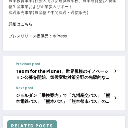
農業教育事業(社会人向け新規就農学校、農業経営塾)／農産
物生産事業および企業参入サポート
流通販売事業(農産物の中間流通・通信販売)
詳細はこちら
プレスリリース提供元：＠Press
Previous post
Team for the Planet、世界規模のイノベーシ
ョン公募を開始、気候変動対策分野の先駆的な発
明者に各100万ユーロを授与
Next post
ジョルダン「乗換案内」で「九州産交バス」「熊
本電鉄バス」「熊本バス」「熊本都市バス」のリ
アルタイム「バス接近情報」を提供
RELATED POSTS