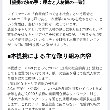
【提携の決め手：理念と人材観の一致】
マイファームの「自産自消のできる社会」という理念と、
YUIMEの「生きる源である一次産業のいのちを絶やさない」と
いう覚悟は、進むべき方向が一致しています。
農業をキャリアとして志す人材の創出に取り組むYUIMEと、卒
業生の多様なキャリアパスを模索するAICが、「教育から現場
への持続可能なバトンタッチ」を目指す思想で共鳴したこと
が、今回の第1号提携へと繋がりました。
■本提携による主な取り組み内容
本提携は、YUIMEにとってのCSR（企業の社会的責任）活動と
しても位置づけられており、以下の施策を通じて農業人材の
育成を強力に後押しします。
1. 実戦的なキャリア選択の可視化
AICの卒業生・受講生、および体験農園利用者やイベント参加
者等を含む12,000人規模の農業関心層ネットワークに対し、
『本気の農業インターン』を通じた雇用就農の選択肢を提示
します。これにより、独立就農に留まらない、段階的で幅の
あるキャリア形成を支援します。