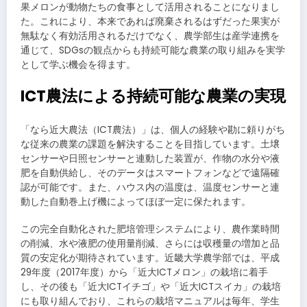
果メロンが動物たちの食事として活用されることになりまし
た。これにより、本来であれば廃棄されるはずだった果実が
無駄なく有効活用されるだけでなく、農学部生は産学連携を
通じて、SDGsの観点からも持続可能な農業の取り組みを実学
として学ぶ機会を得ます。
ICT農法による持続可能な農業の実現
「なら近大農法（ICT農法）」は、個人の経験や勘に頼りがち
な従来の農業の課題を解決することを目指しています。土壌
センサーや日照センサーと連動した装置が、作物の水分や液
肥を自動供給し、そのデータはスマートフォンなどで遠隔確
認が可能です。また、ハウス内の温度は、温度センサーと連
動した自動巻上げ機によってほぼ一定に保たれます。
この完全自動化された肥培管理システムにより、農作業時間
の削減、水や液肥の使用量削減、さらには収穫量の増加と品
質の安定化が期待されています。近畿大学農学部では、平成
29年度（2017年度）から「近大ICTメロン」の栽培に着手
し、その後も「近大ICTイチゴ」や「近大ICTスイカ」の栽培
にも取り組んでおり、これらの栽培マニュアルは毎年、学生