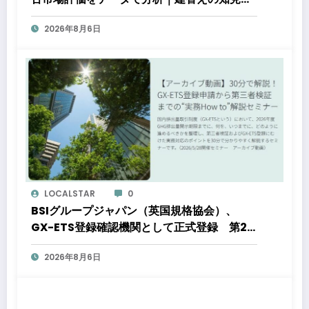
都心好立地、開発思想が支えるブランド価値
2026年8月6日
LOCALSTAR
0
BSIグループジャパン（英国規格協会）、
GX-ETS登録確認機関として正式登録 第2
フェーズ開始で制度対応が義務化、企業の対
2026年8月6日
応はどう変わるのか？ 法的拘束力をもつ
GX-ETSの実務ポイント解説セミナーのアー
カイブ動画を公開中