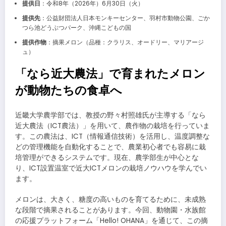
提供日
：令和8年（2026年）6月30日（火）
提供先
：公益財団法人日本モンキーセンター、羽村市動物公園、ごか
つら池どうぶつパーク、沖縄こどもの国
提供作物
：摘果メロン（品種：クラリス、オードリー、マリアージ
ュ）
「なら近大農法」で育まれたメロン
が動物たちの食卓へ
近畿大学農学部では、教授の野々村照雄氏が主導する「なら
近大農法（ICT農法）」を用いて、農作物の栽培を行っていま
す。この農法は、ICT（情報通信技術）を活用し、温度調整な
どの管理機能を自動化することで、農業初心者でも容易に栽
培管理ができるシステムです。現在、農学部生が中心とな
り、ICT設置温室で近大ICTメロンの栽培ノウハウを学んでい
ます。
メロンは、大きく、糖度の高いものを育てるために、未成熟
な段階で摘果されることがあります。今回、動物園・水族館
の応援プラットフォーム「Hello! OHANA」を通じて、この摘