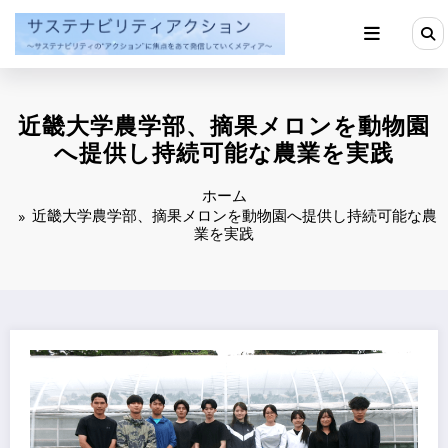
コ
ン
テ
ン
ツ
へ
近畿大学農学部、摘果メロンを動物園
ス
キ
へ提供し持続可能な農業を実践
ッ
プ
ホーム
近畿大学農学部、摘果メロンを動物園へ提供し持続可能な農
業を実践