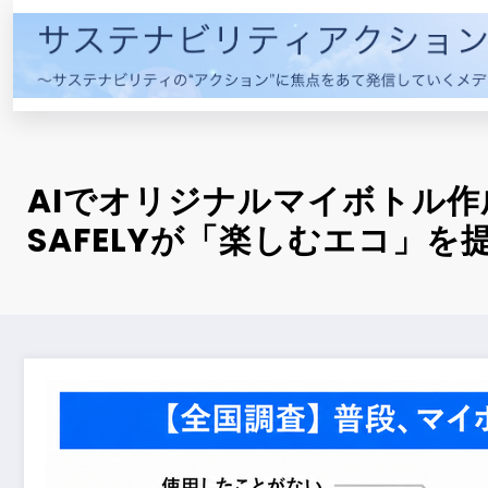
コ
ン
テ
ン
ツ
へ
ス
AIでオリジナルマイボトル作
キ
SAFELYが「楽しむエコ」を
ッ
プ