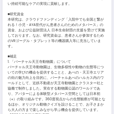
い持続可能なケアの実現に貢献します。
■研究資金
本研究は、クラウドファンディング「入院中でも全国と繋が
れる！小児・AYA世代がん患者さんのためのメタバース」の
資金、および公益財団法人 日本生命財団の支援を受けて実施
しております。なお、研究資金は、患者さんが参加するため
のVRゴーグル・タブレット等の機器購入等に充当していま
す。
■補足
1. 「バーチャル天王寺動物園」について
バーチャル天王寺動物園は、生物多様性や動物の生態等につ
いての学びの機会を提供することと、あべの・天王寺エリア
の街の魅力向上を目的に、バーチャルあべのハルカス内のワ
ールドとして、近鉄不動産が天王寺動物園とクラスター社と
協働で制作しました。実在する動物園公認のワールドであ
り、アバターによる体験型メタバース空間としては日本初
（※）の取り組みです。360度視点からの生態観察が可能とな
るほか、オリジナル動物クイズを設けることで、お子さまか
ら大人の方まで楽しみながら学ぶ機会を提供しています。