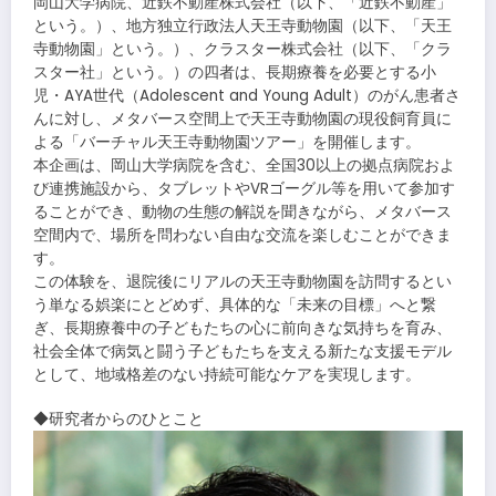
岡山大学病院、近鉄不動産株式会社（以下、「近鉄不動産」
という。）、地方独立行政法人天王寺動物園（以下、「天王
寺動物園」という。）、クラスター株式会社（以下、「クラ
スター社」という。）の四者は、長期療養を必要とする小
児・AYA世代（Adolescent and Young Adult）のがん患者さ
んに対し、メタバース空間上で天王寺動物園の現役飼育員に
よる「バーチャル天王寺動物園ツアー」を開催します。
本企画は、岡山大学病院を含む、全国30以上の拠点病院およ
び連携施設から、タブレットやVRゴーグル等を用いて参加す
ることができ、動物の生態の解説を聞きながら、メタバース
空間内で、場所を問わない自由な交流を楽しむことができま
す。
この体験を、退院後にリアルの天王寺動物園を訪問するとい
う単なる娯楽にとどめず、具体的な「未来の目標」へと繋
ぎ、長期療養中の子どもたちの心に前向きな気持ちを育み、
社会全体で病気と闘う子どもたちを支える新たな支援モデル
として、地域格差のない持続可能なケアを実現します。
◆研究者からのひとこと