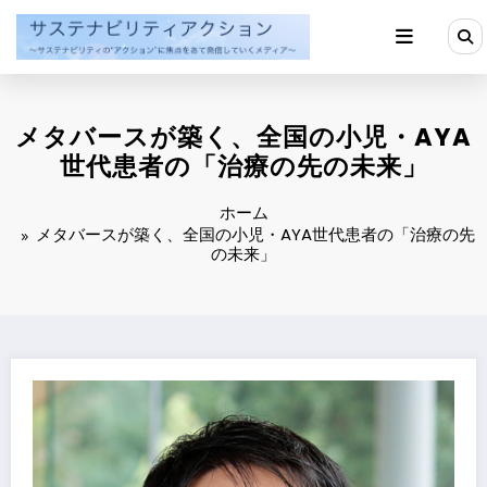
コ
ン
テ
ン
ツ
へ
メタバースが築く、全国の小児・AYA
ス
キ
世代患者の「治療の先の未来」
ッ
プ
ホーム
メタバースが築く、全国の小児・AYA世代患者の「治療の先
の未来」