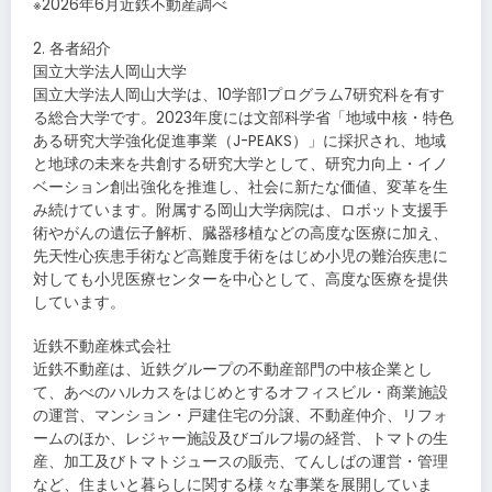
※2026年6月近鉄不動産調べ
2. 各者紹介
国立大学法人岡山大学
国立大学法人岡山大学は、10学部1プログラム7研究科を有す
る総合大学です。2023年度には文部科学省「地域中核・特色
ある研究大学強化促進事業（J-PEAKS）」に採択され、地域
と地球の未来を共創する研究大学として、研究力向上・イノ
ベーション創出強化を推進し、社会に新たな価値、変革を生
み続けています。附属する岡山大学病院は、ロボット支援手
術やがんの遺伝子解析、臓器移植などの高度な医療に加え、
先天性心疾患手術など高難度手術をはじめ小児の難治疾患に
対しても小児医療センターを中心として、高度な医療を提供
しています。
近鉄不動産株式会社
近鉄不動産は、近鉄グループの不動産部門の中核企業とし
て、あべのハルカスをはじめとするオフィスビル・商業施設
の運営、マンション・戸建住宅の分譲、不動産仲介、リフォ
ームのほか、レジャー施設及びゴルフ場の経営、トマトの生
産、加工及びトマトジュースの販売、てんしばの運営・管理
など、住まいと暮らしに関する様々な事業を展開していま