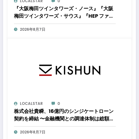
LOCALSTAR
0
『大阪梅田ツインタワーズ・ノース』『大阪
梅田ツインタワーズ・サウス』『HEP ファイ
ブ』において8月下旬から「オフサイト型コ
2026年8月7日
ーポレートPPA」による再生可能エネルギー
電力の使用を開始します
LOCALSTAR
0
株式会社貴瞬、16億円のシンジケートローン
契約を締結 〜金融機関との調達体制は総額約
80億円規模へ。DX・海外展開をはじめとし
2026年8月7日
た成長投資を加速～