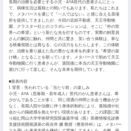
長期の治療を必要とする小児・AYA世代の患者さんにとっ
て、病棟生活は孤独との戦いでもあります。私たちはこれま
で、メタバースを通じて『一人ではない』と感じ合える居場
所を提供してきましたが、今回の近鉄不動産、天王寺動物
園、クラスター社とのコラボレーションは、そこに『外の世
界への希望』という新たな光を灯すものです。実際の飼育員
さんの解説に触れ、仲間と共に驚き、笑い合う体験は、単な
る映像視聴とは異なる、心の活力をもたらします。この体験
が、治療を乗り越えた先の豊かな未来を約束する『希望の架
け橋』となることを願っています。メタバースで初めて天王
寺動物園に行く患者さんが、退院後に本当の天王寺動物園に
遊びに行って楽しむ、そんな未来を期待しています。
■発表内容
1. 背景：失われている「当たり前」の楽しみ
小児・AYA（思春期・若年成人）世代のがん患者さんは、希
少がんであることが多く、同じ境遇の仲間と出会う機会が少
なく、長期入院や治療に伴う身体的制約により、孤独感や社
会からの隔絶感を抱えやすい現状があります。この課題に取
り組む岡山大学学術研究院医歯薬学域（医）医療情報化診療
支援技術開発講座の長谷井 嬢 教授（整形外科）は、メタバー
スを用いた患者支援を継続して実施してきました。今般、厳