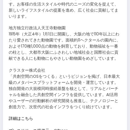
す。お客様の生活スタイルや時代のニーズの変化を捉えて、
新しいライフスタイルの提案を進め、広く社会に貢献してま
いります。
地方独立行政法人天王寺動物園
1915年（大正4年）1月1日に開園し、大阪の地で110年以上にわ
たり愛されてきた動物園です。面積約11ヘクタールの園内に、
およそ170種1,000点の動物を飼育しており、動物福祉を一番
の柱とし、大都市大阪にふさわしい地域社会と国際社会に貢
献できる人にも動物にもやさしい動物園をめざしています。
クラスター株式会社
「共創空間のOSをつくる」というビジョンを掲げ、日本最大
級のメタバースプラットフォームを開発・運営しています。
独自開発の大規模同時接続基盤を核として、リアルとバーチ
ャルを融合した共創空間インフラを提供しています。AI活用
やユーザーの行動解析の研究開発も推進し、テクノロジーと
創造力で、次世代の社会インフラをつくり続けています。
詳細はこちら