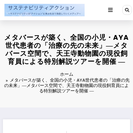
コ
ン
テ
ン
ツ
へ
メタバースが築く、全国の小児・AYA
ス
キ
世代患者の「治療の先の未来」―メタ
ッ
バース空間で、天王寺動物園の現役飼
プ
育員による特別解説ツアーを開催 ―
ホーム
メタバースが築く、全国の小児・AYA世代患者の「治療の先
の未来」―メタバース空間で、天王寺動物園の現役飼育員によ
る特別解説ツアーを開催 ―