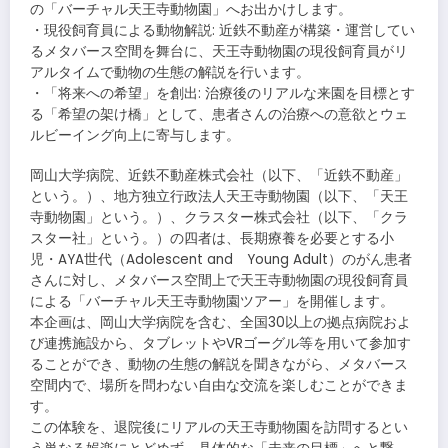
の「バーチャル天王寺動物園」へお出かけします。
・現役飼育員による動物解説: 近鉄不動産が構築・運営してい
るメタバース空間を舞台に、天王寺動物園の現役飼育員がリ
アルタイムで動物の生態の解説を行います。
・「将来への希望」を創出: 治療後のリアルな来園を目標とす
る「希望の架け橋」として、患者さんの治療への意欲とウェ
ルビーイング向上に寄与します。
岡山大学病院、近鉄不動産株式会社（以下、「近鉄不動産」
という。）、地方独立行政法人天王寺動物園（以下、「天王
寺動物園」という。）、クラスター株式会社（以下、「クラ
スター社」という。）の四者は、長期療養を必要とする小
児・AYA世代（Adolescent and Young Adult）のがん患者
さんに対し、メタバース空間上で天王寺動物園の現役飼育員
による「バーチャル天王寺動物園ツアー」を開催します。
本企画は、岡山大学病院を含む、全国30以上の拠点病院およ
び連携施設から、タブレットやVRゴーグル等を用いて参加す
ることができ、動物の生態の解説を聞きながら、メタバース
空間内で、場所を問わない自由な交流を楽しむことができま
す。
この体験を、退院後にリアルの天王寺動物園を訪問するとい