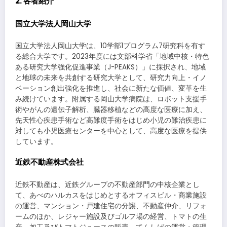
2. 各者紹介
国立大学法人岡山大学
国立大学法人岡山大学は、10学部1プログラム7研究科を有す
る総合大学です。2023年度には文部科学省「地域中核・特色
ある研究大学強化促進事業（J-PEAKS）」に採択され、地域
と地球の未来を共創する研究大学として、研究力向上・イノ
ベーション創出強化を推進し、社会に新たな価値、変革を生
み続けています。附属する岡山大学病院は、ロボット支援手
術やがんの遺伝子解析、臓器移植などの高度な医療に加え、
先天性心疾患手術など高難度手術をはじめ小児の難治疾患に
対しても小児医療センターを中心として、高度な医療を提供
しています。
近鉄不動産株式会社
近鉄不動産は、近鉄グループの不動産部門の中核企業とし
て、あべのハルカスをはじめとするオフィスビル・商業施設
の運営、マンション・戸建住宅の分譲、不動産仲介、リフォ
ームのほか、レジャー施設及びゴルフ場の経営、トマトの生