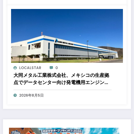
ロジェクト
LOCALSTAR
0
大同メタル工業株式会社、メキシコの生産拠
点でデータセンター向け発電機用エンジン軸
受の生産能力増強投資を決定 ～北米顧客と
2026年8月5日
の生産コミットメント契約締結に基づく40億
円規模の新工場建設～