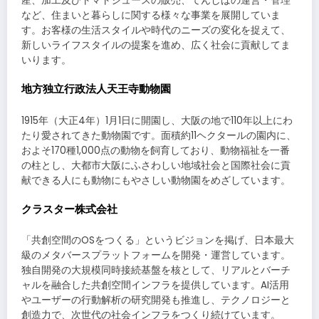
産、加工及びトマトジュースの販売、てんしばの運営・管理
など、住まいと暮らしに関する様々な事業を展開していま
す。お客様の生活スタイルや時代のニーズの変化を捉えて、
新しいライフスタイルの提案を進め、広く社会に貢献してま
いります。
地方独立行政法人天王寺動物園
1915年（大正4年）1月1日に開園し、大阪の地で110年以上にわ
たり愛されてきた動物園です。面積約11ヘクタールの園内に、
およそ170種1,000点の動物を飼育しており、動物福祉を一番
の柱とし、大都市大阪にふさわしい地域社会と国際社会に貢
献できる人にも動物にもやさしい動物園をめざしています。
クラスター株式会社
「共創空間のOSをつくる」というビジョンを掲げ、日本最大
級のメタバースプラットフォームを開発・運営しています。
独自開発の大規模同時接続基盤を核として、リアルとバーチ
ャルを融合した共創空間インフラを提供しています。AI活用
やユーザーの行動解析の研究開発も推進し、テクノロジーと
創造力で、次世代の社会インフラをつくり続けています。