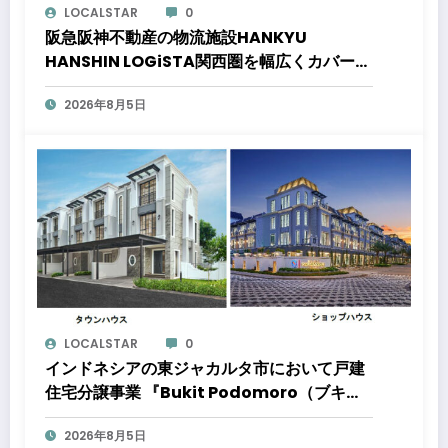
LOCALSTAR
0
阪急阪神不動産の物流施設HANKYU
HANSHIN LOGiSTA関西圏を幅広くカバーで
きる好立地に新たな物流施設が誕生「ロジス
2026年8月5日
タ北伊丹」と「ロジスタ京都伏見」が竣工し
ました
LOCALSTAR
0
インドネシアの東ジャカルタ市において戸建
住宅分譲事業 『Bukit Podomoro（ブキッ
ト ポドモロ）』に参画しますタウンハウスと
2026年8月5日
ショップハウスを合わせた総戸数432戸のプ