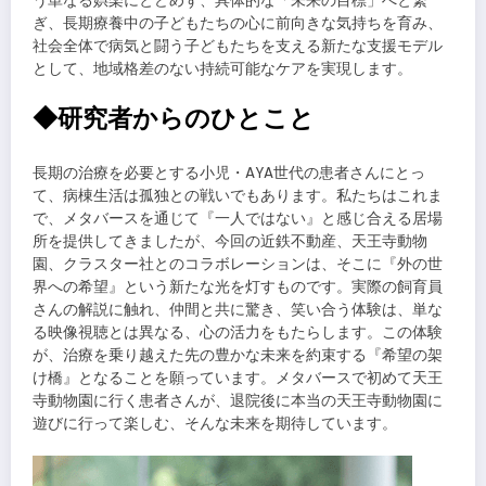
う単なる娯楽にとどめず、具体的な「未来の目標」へと繋
ぎ、長期療養中の子どもたちの心に前向きな気持ちを育み、
社会全体で病気と闘う子どもたちを支える新たな支援モデル
として、地域格差のない持続可能なケアを実現します。
◆研究者からのひとこと
長期の治療を必要とする小児・AYA世代の患者さんにとっ
て、病棟生活は孤独との戦いでもあります。私たちはこれま
で、メタバースを通じて『一人ではない』と感じ合える居場
所を提供してきましたが、今回の近鉄不動産、天王寺動物
園、クラスター社とのコラボレーションは、そこに『外の世
界への希望』という新たな光を灯すものです。実際の飼育員
さんの解説に触れ、仲間と共に驚き、笑い合う体験は、単な
る映像視聴とは異なる、心の活力をもたらします。この体験
が、治療を乗り越えた先の豊かな未来を約束する『希望の架
け橋』となることを願っています。メタバースで初めて天王
寺動物園に行く患者さんが、退院後に本当の天王寺動物園に
遊びに行って楽しむ、そんな未来を期待しています。