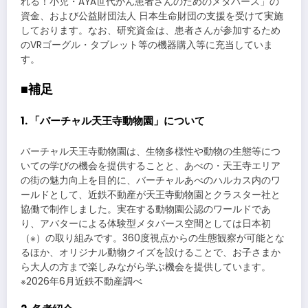
れる！小児・AYA世代がん患者さんのためのメタバース」の
資金、および公益財団法人 日本生命財団の支援を受けて実施
しております。なお、研究資金は、患者さんが参加するため
のVRゴーグル・タブレット等の機器購入等に充当していま
す。
■補足
1. 「バーチャル天王寺動物園」について
バーチャル天王寺動物園は、生物多様性や動物の生態等につ
いての学びの機会を提供することと、あべの・天王寺エリア
の街の魅力向上を目的に、バーチャルあべのハルカス内のワ
ールドとして、近鉄不動産が天王寺動物園とクラスター社と
協働で制作しました。実在する動物園公認のワールドであ
り、アバターによる体験型メタバース空間としては日本初
（※）の取り組みです。360度視点からの生態観察が可能とな
るほか、オリジナル動物クイズを設けることで、お子さまか
ら大人の方まで楽しみながら学ぶ機会を提供しています。
※2026年6月近鉄不動産調べ