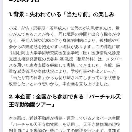
1. 背景：失われている「当たり前」の楽しみ
小児・AYA（思春期・若年成人）世代のがん患者さんは、希
少がんであることが多く、同じ境遇の仲間と出会う機会が少
なく、長期入院や治療に伴う身体的制約により、孤独感や社
会からの隔絶感を抱えやすい現状があります。この課題に取
り組む岡山大学学術研究院医歯薬学域（医）医療情報化診療
支援技術開発講座の長谷井 嬢 教授（整形外科）は、メタバー
スを用いた患者支援を継続して実施してきました。今般、厳
重な感染管理や身体状況により、学校行事や外出といった
「当たり前の日常」からも切り離されてしまっている状態を
改善したいという想いから、本企画を立ち上げました。
2. 本企画：全国から参加できる「バーチャル天
王寺動物園ツアー」
本企画は、近鉄不動産が構築・運営しているメタバース空間
「バーチャル天王寺動物園」を活用し、天王寺動物園の現役
飼育員による動物の生態についての解説を行います。参加す