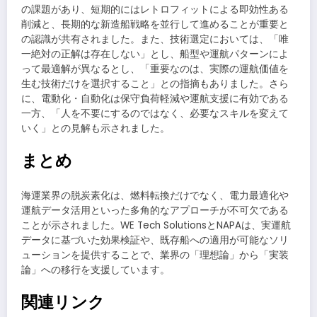
の課題があり、短期的にはレトロフィットによる即効性ある
削減と、長期的な新造船戦略を並行して進めることが重要と
の認識が共有されました。また、技術選定においては、「唯
一絶対の正解は存在しない」とし、船型や運航パターンによ
って最適解が異なるとし、「重要なのは、実際の運航価値を
生む技術だけを選択すること」との指摘もありました。さら
に、電動化・自動化は保守負荷軽減や運航支援に有効である
一方、「人を不要にするのではなく、必要なスキルを変えて
いく」との見解も示されました。
まとめ
海運業界の脱炭素化は、燃料転換だけでなく、電力最適化や
運航データ活用といった多角的なアプローチが不可欠である
ことが示されました。WE Tech SolutionsとNAPAは、実運航
データに基づいた効果検証や、既存船への適用が可能なソリ
ューションを提供することで、業界の「理想論」から「実装
論」への移行を支援しています。
関連リンク