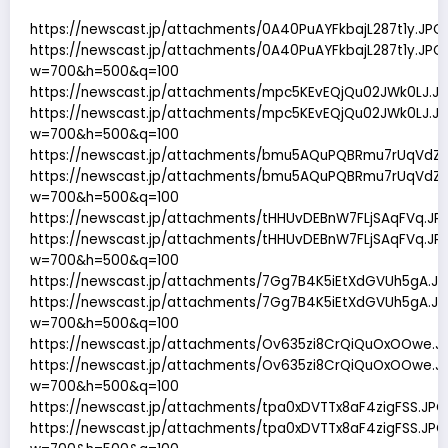
https://newscast.jp/attachments/0A40PuAYFkbajL287t1y.JPG
https://newscast.jp/attachments/0A40PuAYFkbajL287t1y.JPG
w=700&h=500&q=100
https://newscast.jp/attachments/mpc5KEvEQjQu02JWk0LJ.J
https://newscast.jp/attachments/mpc5KEvEQjQu02JWk0LJ.J
w=700&h=500&q=100
https://newscast.jp/attachments/bmu5AQuPQBRmu7rUqVdZ.
https://newscast.jp/attachments/bmu5AQuPQBRmu7rUqVdZ.
w=700&h=500&q=100
https://newscast.jp/attachments/tHHUvDEBnW7FLjSAqFVq.JP
https://newscast.jp/attachments/tHHUvDEBnW7FLjSAqFVq.JP
w=700&h=500&q=100
https://newscast.jp/attachments/7Gg7B4K5iEtXdGVUh5gA.J
https://newscast.jp/attachments/7Gg7B4K5iEtXdGVUh5gA.J
w=700&h=500&q=100
https://newscast.jp/attachments/Ov635zi8CrQiQuOxOOwe.J
https://newscast.jp/attachments/Ov635zi8CrQiQuOxOOwe.J
w=700&h=500&q=100
https://newscast.jp/attachments/tpa0xDVTTx8aF4zigFSS.JPG
https://newscast.jp/attachments/tpa0xDVTTx8aF4zigFSS.JPG