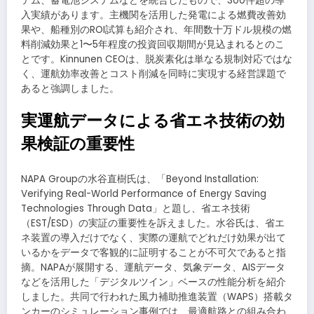
テム、蓄電池システムなどを統合したもので、300件超の導
入実績があります。主機関を活用した発電による燃費改善効
果や、船種別のROI試算も紹介され、年間数十万ドル規模の燃
料削減効果と1〜5年程度の投資回収期間が見込まれるとのこ
とです。Kinnunen CEOは、脱炭素化は単なる規制対応ではな
く、運航効率改善とコスト削減を同時に実現する経営課題で
あると強調しました。
実運航データによる省エネ技術の効
果検証の重要性
NAPA Groupの水谷直樹氏は、「Beyond Installation:
Verifying Real-World Performance of Energy Saving
Technologies Through Data」と題し、省エネ技術
（EST/ESD）の実証の重要性を訴えました。水谷氏は、省エ
ネ装置の導入だけでなく、実際の運航でどれだけ効果が出て
いるかをデータで客観的に証明することが不可欠であると指
摘。NAPAが展開する、運航データ、気象データ、AISデータ
などを活用した「デジタルツイン」ベースの性能分析を紹介
しました。共同で行われた風力補助推進装置（WAPS）搭載タ
ンカーのシミュレーション事例では、最適航路との組み合わ