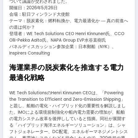
ついて議論が交わされました。
開催日：2026年5月26日
会場：駐日フィンランド大使館
テーマ：脱炭素化：燃料転換か、電力最適化か ― 真の前進へ
の道は何か？
登壇者：WE Tech Solutions CEO Henri Kinnunen氏、CCO
Olli-Pekka Aalto氏、NAPA Group EVP水谷直樹氏
パネルディスカッション参加企業：日本郵船（NYK）、
Inspirers Consulting
海運業界の脱炭素化を推進する電力
最適化戦略
WE Tech SolutionsのHenri Kinnunen CEOは、「Powering
the Transition to Efficient and Zero-Emission Shipping」
と題し、船舶の電化・ハイブリッド化の重要性を解説しまし
た。IMOによる環境規制強化や船内電力需要の増加が、船舶
の電力システム改革を後押ししていると指摘。同社が展開す
る「ハイブリッド海洋エネルギーソリューション」は、シャ
フトジェネレーター、DC配電、エネルギーマネジメントシス