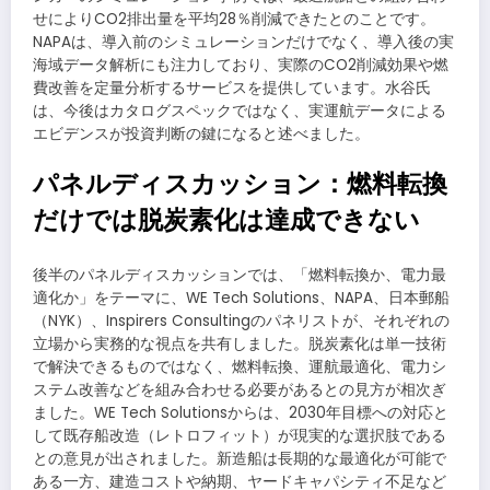
せによりCO2排出量を平均28％削減できたとのことです。
NAPAは、導入前のシミュレーションだけでなく、導入後の実
海域データ解析にも注力しており、実際のCO2削減効果や燃
費改善を定量分析するサービスを提供しています。水谷氏
は、今後はカタログスペックではなく、実運航データによる
エビデンスが投資判断の鍵になると述べました。
パネルディスカッション：燃料転換
だけでは脱炭素化は達成できない
後半のパネルディスカッションでは、「燃料転換か、電力最
適化か」をテーマに、WE Tech Solutions、NAPA、日本郵船
（NYK）、Inspirers Consultingのパネリストが、それぞれの
立場から実務的な視点を共有しました。脱炭素化は単一技術
で解決できるものではなく、燃料転換、運航最適化、電力シ
ステム改善などを組み合わせる必要があるとの見方が相次ぎ
ました。WE Tech Solutionsからは、2030年目標への対応と
して既存船改造（レトロフィット）が現実的な選択肢である
との意見が出されました。新造船は長期的な最適化が可能で
ある一方、建造コストや納期、ヤードキャパシティ不足など