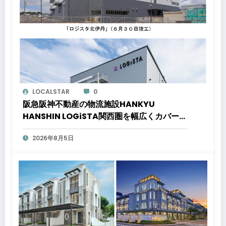
LOCALSTAR
0
阪急阪神不動産の物流施設HANKYU
HANSHIN LOGiSTA関西圏を幅広くカバーで
きる好立地に新たな物流施設が誕生「ロジス
2026年8月5日
タ北伊丹」と「ロジスタ京都伏見」が竣工し
ました