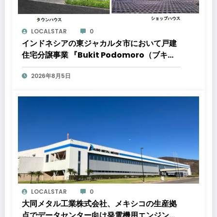
LOCALSTAR
0
インドネシアの東ジャカルタ市において戸建
住宅分譲事業 『Bukit Podomoro（ブキッ
ト ポドモロ）』に参画しますタウンハウスと
2026年8月5日
ショップハウスを合わせた総戸数432戸のプ
ロジェクト
LOCALSTAR
0
大同メタル工業株式会社、メキシコの生産拠
点でデータセンター向け発電機用エンジン軸