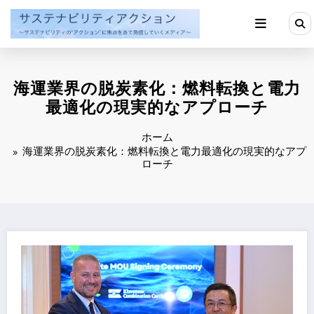
コ
ン
テ
ン
ツ
へ
海運業界の脱炭素化：燃料転換と電力
ス
キ
最適化の現実的なアプローチ
ッ
プ
ホーム
海運業界の脱炭素化：燃料転換と電力最適化の現実的なアプ
ローチ