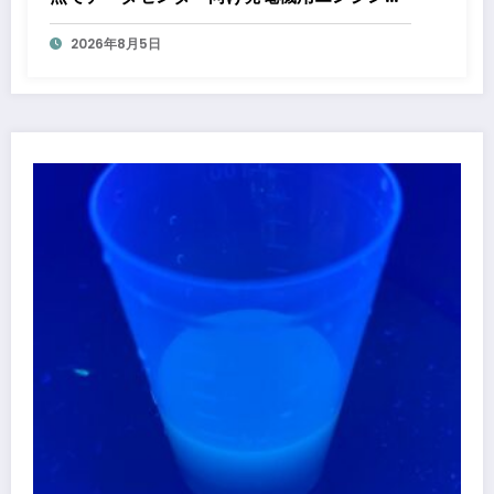
受の生産能力増強投資を決定 ～北米顧客と
2026年8月5日
の生産コミットメント契約締結に基づく40億
円規模の新工場建設～