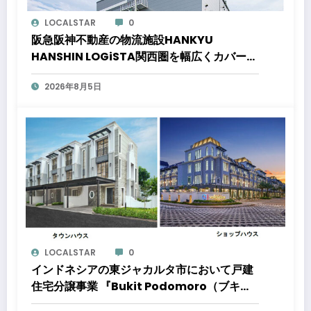
LOCALSTAR
0
阪急阪神不動産の物流施設HANKYU
HANSHIN LOGiSTA関西圏を幅広くカバーで
きる好立地に新たな物流施設が誕生「ロジス
2026年8月5日
タ北伊丹」と「ロジスタ京都伏見」が竣工し
ました
LOCALSTAR
0
インドネシアの東ジャカルタ市において戸建
住宅分譲事業 『Bukit Podomoro（ブキッ
ト ポドモロ）』に参画しますタウンハウスと