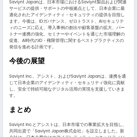
Saviynt Japanは、日本市場におけるSaviynt製品および関連
サービスの提供・サポートの中核拠点として、日本企業に最
適化されたアイデンティティ・セキュリティの提供を目指し
ます。今後は、IDガバナンス、ゼロトラスト、AIセキュリテ
ィのニーズに応え、導入事例の創出や顧客基盤の拡大、パー
トナー連携の強化、セミナーやイベントを通じた市場理解の
促進、AI時代のID・権限管理に関するベストプラクティスの
発信を進める計画です。
今後の展望
Saviynt Inc.、アシスト、およびSaviynt Japanは、連携を通
じて日本企業のアイデンティティ・セキュリティ強化に貢献
し、安全で持続可能なデジタル活用の実現を支援していきま
す。
まとめ
Saviynt Inc.とアシストは、日本市場での事業拡大を目指し、
共同出資で「Saviynt Japan株式会社」を設立しました。新