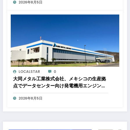
2026年8月5日
ショップハウスを合わせた総戸数432戸のプ
ロジェクト
LOCALSTAR
0
大同メタル工業株式会社、メキシコの生産拠
点でデータセンター向け発電機用エンジン軸
受の生産能力増強投資を決定 ～北米顧客と
2026年8月5日
の生産コミットメント契約締結に基づく40億
円規模の新工場建設～