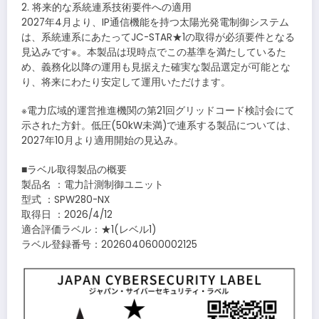
2. 将来的な系統連系技術要件への適用
2027年4月より、IP通信機能を持つ太陽光発電制御システム
は、系統連系にあたってJC-STAR★1の取得が必須要件となる
見込みです※。本製品は現時点でこの基準を満たしているた
め、義務化以降の運用も見据えた確実な製品選定が可能とな
り、将来にわたり安定して運用いただけます。
※電力広域的運営推進機関の第21回グリッドコード検討会にて
示された方針。低圧(50kW未満)で連系する製品については、
2027年10月より適用開始の見込み。
■ラベル取得製品の概要
製品名 ：電力計測制御ユニット
型式 ：SPW280-NX
取得日 ：2026/4/12
適合評価ラベル：★1(レベル1)
ラベル登録番号：2026040600002125