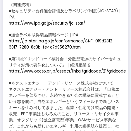
《関連資料》
■セキュリティ要件適合評価及びラベリング制度(JC-STAR)｜
IPA
https://www.ipa.go.jp/security/jc-star/
■適合ラベル取得製品情報ページ｜IPA
https://jc-star.ipa.go.jp/conformance/CNF_019d2312-
6817-7280-8c3b-fe4c7d956270.html
■第21回グリッドコード検討会「分散型電源のサイバーセキュ
リティ対策の要件化について」｜経済産業省
https://www.occto.or.jp/assets/iinkai/gridcode/21/gridcode_
■ネクストエナジー・アンド・リソース株式会社について
ネクストエナジー・アンド・リソース株式会社は、「自然エ
ネルギーを普及させ、永続できる社会の構築に貢献する」と
いう志を胸に、自然エネルギーというフィールドで新しいス
キームを生み出してきました。産業・住宅向け製品の開発・
販売、EPC事業はもちろんのこと、リユース・リサイクル事
業、オフグリッド(独立蓄電型)事業、O&Mサービス事業な
ど、これからも新しいエネルギー利用の選択肢を提案し、社