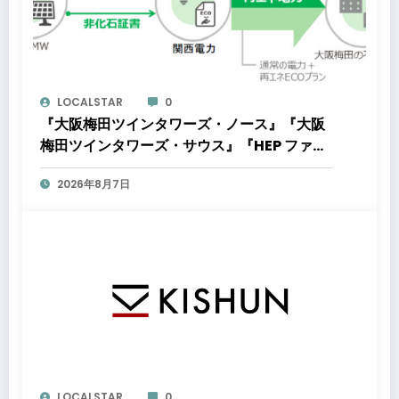
LOCALSTAR
0
『大阪梅田ツインタワーズ・ノース』『大阪
梅田ツインタワーズ・サウス』『HEP ファイ
ブ』において8月下旬から「オフサイト型コ
2026年8月7日
ーポレートPPA」による再生可能エネルギー
電力の使用を開始します
LOCALSTAR
0