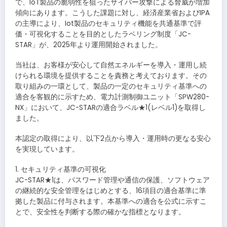
で、IoT製品の脆弱性を狙ったサイバー攻撃による脅威が増加
傾向にあります。こうした課題に対し、経済産業省およびIPA
の主導により、Iot製品のセキュリティ機能を共通基準で評
価・可視化することを目的としたラベリング制度「JC-
STAR」が、2025年より運用開始されました。
当社は、お客様が安心して自然エネルギーを導入・運用し続
けられる環境を提供することを責務と考えております。その
取り組みの一環として、製品の一定のセキュリティ基準への
適合を客観的に示すため、電力計測制御ユニット「SPW280-
NX」において、JC-STARの適合ラベル★1(レベル1)を取得し
ました。
本認定の取得により、以下2点から導入・運用時の更なる安心
を実現しています。
1. セキュリティ基準の可視化
JC-STAR★1は、パスワード管理や通信の保護、ソフトウェア
の継続的な安全管理をはじめとする、16項目の適合基準に準
拠した製品に付与されます。本基準への適合を公式に示すこ
とで、安全性を判断する際の確かな指標となります。