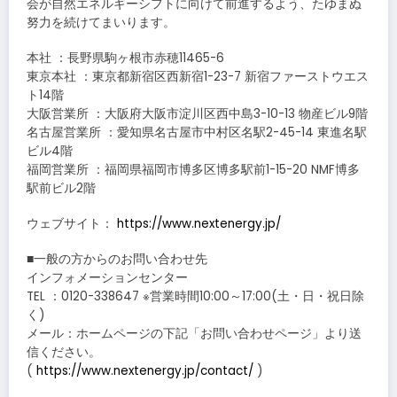
会が自然エネルギーシフトに向けて前進するよう、たゆまぬ
努力を続けてまいります。
本社 ：長野県駒ヶ根市赤穂11465-6
東京本社 ：東京都新宿区西新宿1-23-7 新宿ファーストウエス
ト14階
大阪営業所 ：大阪府大阪市淀川区西中島3-10-13 物産ビル9階
名古屋営業所 ：愛知県名古屋市中村区名駅2-45-14 東進名駅
ビル4階
福岡営業所 ：福岡県福岡市博多区博多駅前1-15-20 NMF博多
駅前ビル2階
ウェブサイト：
https://www.nextenergy.jp/
■一般の方からのお問い合わせ先
インフォメーションセンター
TEL ：0120-338647 ※営業時間10:00～17:00(土・日・祝日除
く)
メール：ホームページの下記「お問い合わせページ」より送
信ください。
(
https://www.nextenergy.jp/contact/
)