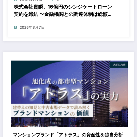
株式会社貴瞬、16億円のシンジケートローン
契約を締結 〜金融機関との調達体制は総額約
80億円規模へ。DX・海外展開をはじめとし
2026年8月7日
た成長投資を加速～
マンションブランド「アトラス」の資産性を独自分析