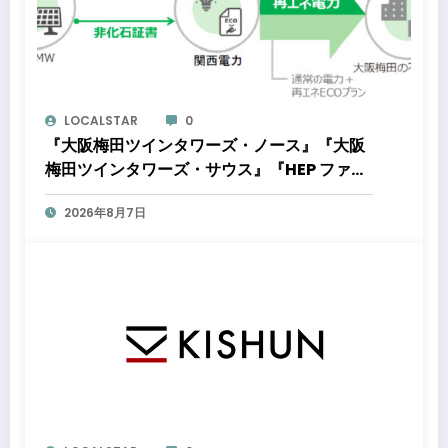
LOCALSTAR
0
『大阪梅田ツインタワーズ・ノース』『大阪
梅田ツインタワーズ・サウス』『HEP ファイ
ブ』において8月下旬から「オフサイト型コ
2026年8月7日
ーポレートPPA」による再生可能エネルギー
電力の使用を開始します