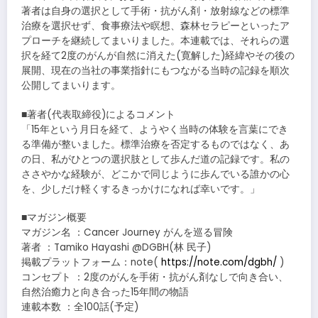
著者は自身の選択として手術・抗がん剤・放射線などの標準
治療を選択せず、食事療法や瞑想、森林セラピーといったア
プローチを継続してまいりました。本連載では、それらの選
択を経て2度のがんが自然に消えた(寛解した)経緯やその後の
展開、現在の当社の事業指針にもつながる当時の記録を順次
公開してまいります。
■著者(代表取締役)によるコメント
「15年という月日を経て、ようやく当時の体験を言葉にでき
る準備が整いました。標準治療を否定するものではなく、あ
の日、私がひとつの選択肢として歩んだ道の記録です。私の
ささやかな経験が、どこかで同じように歩んでいる誰かの心
を、少しだけ軽くするきっかけになれば幸いです。」
■マガジン概要
マガジン名 ：Cancer Journey がんを巡る冒険
著者 ：Tamiko Hayashi @DGBH(林 民子)
掲載プラットフォーム：note(
https://note.com/dgbh/
)
コンセプト ：2度のがんを手術・抗がん剤なしで向き合い、
自然治癒力と向き合った15年間の物語
連載本数 ：全100話(予定)