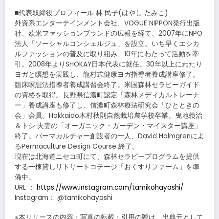
■代表取締役プロフィール 林 民子(はやし たみこ)
外資系エンターテインメント会社、VOGUE NIPPON発行出版
社、欧米ファッションブランドの広報を経て、2007年にNPO
法人「ソーシャルコンシェルジュ」を設立。いち早くエシカ
ルファッションの普及に取り組み、10年にわたって活動を牽
引。2008年よりSHOKAY日本代表に就任。30年以上にわたり
ヨガと瞑想を実践し、龍村式健康ヨガ指導者養成講座修了。
臨床瞑想法指導者養成講習会終了。米国森林セラピーガイド
の資格を取得。長野県信濃町認定「森林メディカルトレーナ
ー」養成講座も修了し、信濃町森林療法研究会「ひとときの
会」会員。Hokkaido木村秋則自然栽培農学校卒業。曳地義治
＆トシ 夫妻の「オーガニック・ガーデン・マイスター講座」
終了。パーマカルチャー創設者の一人、David Holmgrenによ
るPermaculture Design Course 終了。
現在は北海道ニセコ町にて、森林セラピープログラムを提供
する一棟貸しリトリートコテージ「おくすりファーム」を準
備中。
URL ：
https://www.instagram.com/tamikohayashi/
Instagram： @tamikohayashi
※本リリースの内容・写真の転載・引用の際は、出典元として