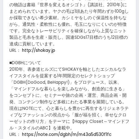
の物語は書籍『世界を変えるオシゴト』(講談社、2010年)に
まとめられています。ヤクの毛は1頭あたり年間わずか100gし
か採取できない希少素材。カシミヤをしのぐ保温性を持ちな
がら、通気性・柔軟性にも優れ、毛玉になりにくいのが特徴
です。完全なトレーサビリティを確保しながら上質なニット
製品と毛糸を生産・販売し、国連SDGs17目標のうち12目標の
達成に貢献しています。
URL：
http://shokay.jp
■DGBHについて
2010年、表参道ヒルズにてSHOKAYを軸としたエシカルなラ
イフスタイルを提案する1年間限定のセレクトショップ
「DGBH(DoGood, BeHappy!)」をプロデュース。以来、
「マインドフルな暮らしを楽しみながら、創造的に生きる」
をコンセプトに、セミナーや旅の企画・運営、商品企画・開
発、コンテンツ制作など多岐にわたる事業を展開している。
現在はNOTEにて、心と暮らしを豊かに再生するリジェネラテ
ィブなファッションの視点から「服が福を招く、幸せなクロ
ーゼットの作り方」をテーマに【Happy Closet～マインドフ
ル・スタイルのABC】を連載中。
URL：
https://note.com/dgbh/m/m43a5d530f1fc