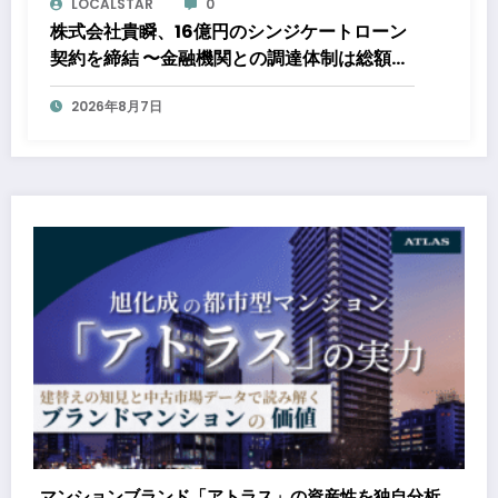
LOCALSTAR
0
株式会社貴瞬、16億円のシンジケートローン
契約を締結 〜金融機関との調達体制は総額約
80億円規模へ。DX・海外展開をはじめとし
2026年8月7日
た成長投資を加速～
性を独自分析