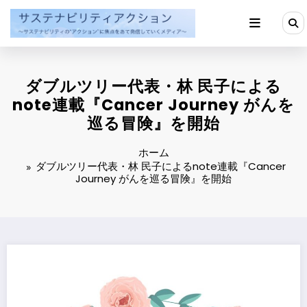
コ
ン
テ
ン
ツ
へ
ダブルツリー代表・林 民子による
ス
キ
note連載『Cancer Journey がんを
ッ
巡る冒険』を開始
プ
ホーム
ダブルツリー代表・林 民子によるnote連載『Cancer
Journey がんを巡る冒険』を開始