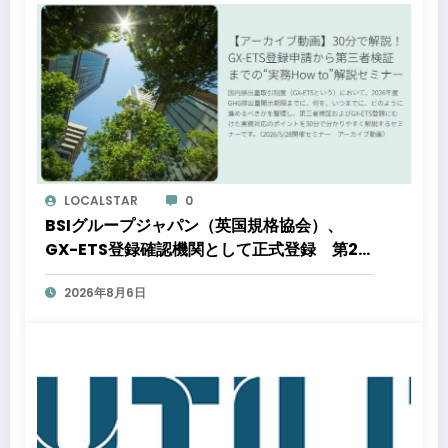
LOCALSTAR
0
BSIグループジャパン（英国規格協会）、
GX-ETS登録確認機関として正式登録 第2
フェーズ開始で制度対応が義務化、企業の対
2026年8月6日
応はどう変わるのか？ 法的拘束力をもつ
GX-ETSの実務ポイント解説セミナーのアー
カイブ動画を公開中