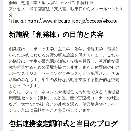
会場：芝浦工業大学 大宮キャンパス 創発棟 1F
アクセス：JR宇都宮線「東大宮」駅東口からスクールバス約5
分
詳細URL：
https://www.shibaura-it.ac.jp/access/#koutu
新施設「創発棟」の目的と内容
創発棟は、スポーツ工学、医工学、化学、情報工学、環境と
いった多岐にわたる分野の研究施設を備えています。これら
の施設は、学生が最先端の知識と技術を習得し、革新的な研
究を推進するための環境を提供します。また、体育館やe-ス
ポーツスタジオ、ラーニングコモンズなども配置され、学術
活動のみならず、学生の多様な活動を支援する複合的な空間
となっています。
さらに、フィットネスジムや地域住民も利用できる「地域健
康増進センター(仮称)」の設置、産学官連携コーナーの開設
など、大学が地域社会との連携を深め、健康増進やイノベー
ション創出に貢献することを目指しています。
包括連携協定調印式と当日のプログ