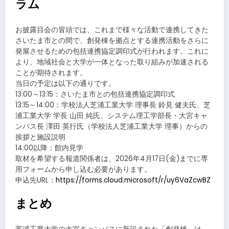
ラム
お披露目会の冒頭では、これまで様々な活動で連携してきた
さいたま市との間で、創発棟を拠点とする連携活動をさらに
発展させるための包括連携協定調印式が行われます。これに
より、地域社会と大学が一体となった取り組みが加速される
ことが期待されます。
当日の予定は以下の通りです。
13:00～13:15：さいたま市との包括連携協定調印式
13:15～14:00：学校法人芝浦工業大学 理事長 鈴見 健夫氏、芝
浦工業大学 学長 山田 純氏、システム理工学部長・大宮キャ
ンパス長 澤田 英行氏（学校法人芝浦工業大学 理事）からの
挨拶と施設説明
14:00以降：館内見学
取材を希望する報道関係者は、2026年4月17日(金)までに専
用フォームから申し込む必要があります。
申込先URL：
https://forms.cloud.microsoft/r/uy6VaZcwBZ
まとめ