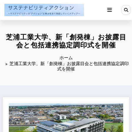
コ
ン
テ
ン
ツ
へ
芝浦工業大学、新「創発棟」お披露目
ス
キ
会と包括連携協定調印式を開催
ッ
プ
ホーム
芝浦工業大学、新「創発棟」お披露目会と包括連携協定調印
式を開催