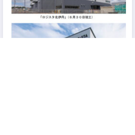
阪急阪神不動産の物流施設HANKYU HANSHIN
LOGiSTA関西圏を幅広くカバーできる好立地に新たな
物流施設が誕生「ロジスタ北伊丹」と「ロジスタ京都伏
見」が竣工しました