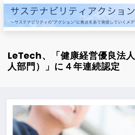
コ
ン
テ
ン
ツ
へ
ス
LeTech、「健康経営優良法
キ
人部門）」に４年連続認定
ッ
プ