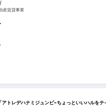
/
動産賃貸事業
＞
5
アトレデハナミジュンビ-ちょっといいハルをテイク