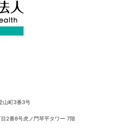
山町3番3号
丁目2番8号虎ノ門琴平タワー 7階