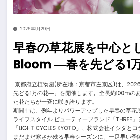
2026年1月29日
早春の草花展を中心とした
Bloom ―春を先どる1
​京都府立植物園(所在地：京都市左京区)は、2026年
先どる1万の花―』を開催します。全長約100m
た花たちが一斉に咲き誇ります。
期間中は、例年よりパワーアップした早春の草花展、
ライフスタイル ビューティーブランド「THRE
「LIGHT CYCLES KYOTO」、株式会社
まだまだ寒さが残る早春シーズンに、一足早い季