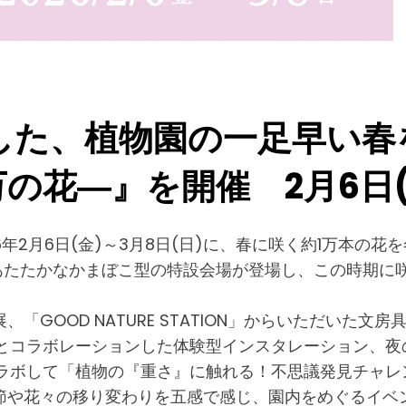
、植物園の一足早い春を楽し
万の花―』を開催 2月6日(
2月6日(金)～3月8日(日)に、春に咲く約1万本の花を冬に咲
のあたたかなかまぼこ型の特設会場が登場し、この時期
「GOOD NATURE STATION」からいただいた
E」とコラボレーションした体験型インスタレーション、
イシダとコラボして「植物の『重さ』に触れる！不思議発見チ
節や花々の移り変わりを五感で感じ、園内をめぐるイベン