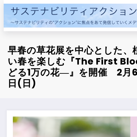
コ
ン
テ
ン
ツ
へ
早春の草花展を中心とした、
ス
キ
い春を楽しむ『The First B
ッ
どる1万の花―』を開催 2月6
プ
日(日)