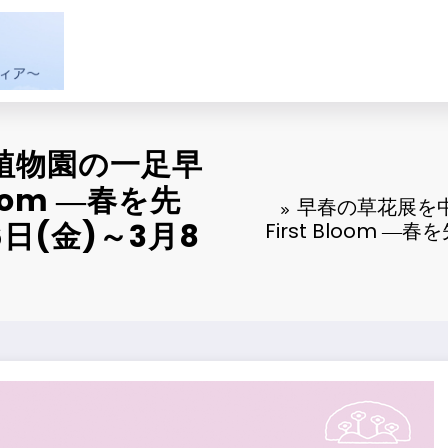
植物園の一足早
loom ―春を先
早春の草花展を
日(金)～3月8
First Bloom 