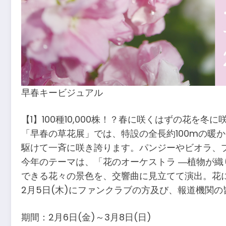
早春キービジュアル
【1】100種10,000株！？春に咲くはずの花を冬
「早春の草花展」では、特設の全長約100mの暖
駆けて一斉に咲き誇ります。パンジーやビオラ、
今年のテーマは、「花のオーケストラ ―植物が織
できる花々の景色を、交響曲に見立てて演出。花
2月5日(木)にファンクラブの方及び、報道機関
期間：2月6日(金)～3月8日(日)