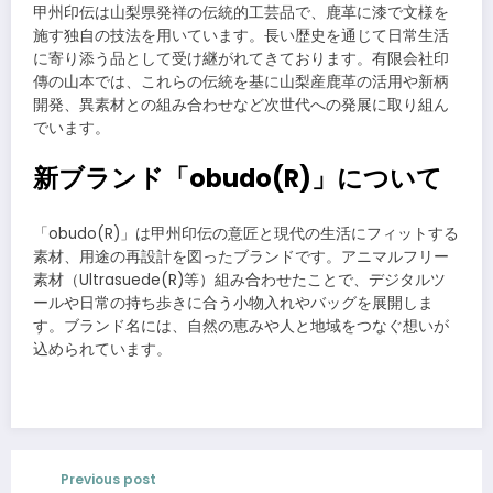
甲州印伝は山梨県発祥の伝統的工芸品で、鹿革に漆で文様を
施す独自の技法を用いています。長い歴史を通じて日常生活
に寄り添う品として受け継がれてきております。有限会社印
傳の山本では、これらの伝統を基に山梨産鹿革の活用や新柄
開発、異素材との組み合わせなど次世代への発展に取り組ん
でいます。
新ブランド「obudo(R)」について
「obudo(R)」は甲州印伝の意匠と現代の生活にフィットする
素材、用途の再設計を図ったブランドです。アニマルフリー
素材（Ultrasuede(R)等）組み合わせたことで、デジタルツ
ールや日常の持ち歩きに合う小物入れやバッグを展開しま
す。ブランド名には、自然の恵みや人と地域をつなぐ想いが
込められています。
Previous post