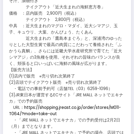
そ汁、漬物付き
テイクアウト「近大生まれの海鮮恵方巻」
価格 ：店内販売 2,900円（税込）
テイクアウト 2,800円（税込）
中具 ：近大生まれのマグロ・マダイ、近大シマアジ、玉
子、キュウリ、大葉、かんぴょう、たくあん
近大生まれの「鷹島本まぐろ」と、深浦湾のゆった
りとした大型生簀で最高の肉質にこだわって養殖された「ふ
かうら真鯛」、さらには近畿大学水産研究所で育てた「近大
シマアジ」の3魚種を使用。それぞれの旨味のバランスが良
く、頬張ると口いっぱいに海鮮の風味が広がります。
【販売方法】
(1)店内で販売 ※売り切れ次第終了
(2)店頭でテイクアウト販売 ※売り切れ次第終了
・電話での事前予約可（店舗TEL（03）6259-1096）
(3)JR東日本が運営するECサイト「JRE MALL ネットでエキナ
カ」での予約販売
URL：
https://shopping.jreast.co.jp/order/stores/M011-
T064/?mode=take-out
・「JRE MALL ネットでエキナカ」での予約受付は2月2日
（月）までとなります。
・「JRE MALL ネットでエキナカ」で予約の場合、店頭では