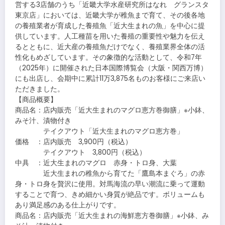
営する3店舗のうち「近畿大学水産研究所はなれ グランスタ
東京店」においては、近畿大学が稚魚まで育て、その後各地
の養殖業者が育成した養殖魚「近大生まれの魚」を中心に提
供しています。人工種苗を用いた養殖の重要性や魅力を伝え
るとともに、近大産の養殖魚だけでなく、養殖業界全体の活
性化もめざしています。その象徴的な活動として、令和7年
（2025年）に開催された日本国際博覧会（大阪・関西万博）
にも出店し、会期中に累計11万3,875名ものお客様にご来店い
ただきました。
【商品概要】
商品名：店内販売「近大生まれのマグロ恵方巻御膳」※小鉢、
みそ汁、漬物付き
テイクアウト「近大生まれのマグロ恵方巻」
価格 ：店内販売 3,900円（税込）
テイクアウト 3,800円（税込）
中具 ：近大生まれのマグロ 赤身・トロ身、大葉
近大生まれの稚魚から育てた「鷹島本まぐろ」の赤
身・トロ身を贅沢に使用。対馬海流の早い潮流に乗って運動
することで育つ、きめ細かい身質が絶品です。ボリュームも
あり満足感のある仕上がりです。
商品名：店内販売「近大生まれの海鮮恵方巻御膳」※小鉢、み