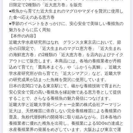
日限定で2種類の「近大恵方巻」を販売
●稚魚から育てた近大生まれのマグロやマダイを贅沢に使用し
た食べ応えのある恵方巻
●季節のイベントをきっかけに、安心安全で美味しい養殖魚の
魅力をさらに広く周知
【本件の内容】
近畿大学水産研究所はなれ グランスタ東京店において、節
分の日限定で、「近大生まれのマグロ恵方巻」「近大生まれ
の海鮮恵方巻」の2種類の「近大恵方巻」を店内およびテイク
アウトにて販売します。本商品には、各地の養殖業者が丹精
込めて育てた「鷹島本まぐろ」や「ふかうら真鯛」、近畿大
学水産研究所が自ら育てた「近大シマアジ」など、近畿大学
の研究成果が詰まった魚種を贅沢に使用しています。
日本の玄関口である東京駅にて、確かな養殖技術で育まれた
安心安全で質の高い養殖魚を縁起物である恵方巻として提供
することで、さらなる養殖魚の魅力発信につなげます。
近畿大学と近畿大学発ベンチャー企業の株式会社アーマリン
近大は、天然種苗に依存しない完全養殖種苗による養殖業の
普及、魚粉代替飼料の開発等に取り組みながら、日本各地の
養殖業者に優れた稚魚を出荷し、養殖業によるSDGsの達成と
水産養殖業界の発展をめざしています。大阪および東京で運