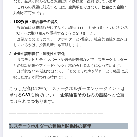
など、企業が関わる社会課題は年々多様化・複雑化しています。
これらの課題に対応するには、企業単独ではなく、
社会との協働・
共創
が不可欠です。
ESG投資
・統合報告の普及
投資家は財務情報だけでなく、環境（E）・社会（S）・ガバナンス
（G）への取り組みを重視するようになりました。
企業がどのようにステークホルダーと対話し、社会的価値を生み出
しているかは、投資判断にも直結します。
企業の説明責任・透明性の強化
サステナビリティレポートや統合報告書などで、ステークホルダー
との対話結果やフィードバックが求められるようになっています。
形式的な
CSR
活動ではなく、「どのような声を聞き、どう経営に反
映したか」が問われる時代です。
こうした流れの中で、ステークホルダーエンゲージメントは
単なる
CSR
活動ではなく、
企業経営そのものの基盤
へと位置
づけられつつあります。
—————————————————————————–
3. ステークホルダーの種類と関係性の整理