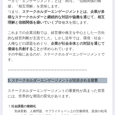
一方で「エンゲージメント」とは「関与」「信頼関係の構
築」「相互理解」を意味します。
つまり、
ステークホルダーエンゲージメントとは、企業が多
様なステークホルダーと継続的な対話や協働を通じて、相互
理解と信頼関係を築いていくプロセス
を指します。
これまでの企業活動では、経営層や株主を中心とした一方向
的な経営判断が主流でした。しかし近年では、環境・社会・
人権などの課題をめぐり、
企業が社会全体との対話を通じて
価値を共創すること
が求められています。
その中核にあるのが、ステークホルダーエンゲージメントで
す。
—————————————————————————–
2. ステークホルダーエンゲージメントが注目される背景
ステークホルダーエンゲージメントの重要性が高まった背景
には、世界的な潮流の変化があります。
社会課題の複雑化
気候変動、人権問題、サプライチェーン上の労働環境、資源の枯渇