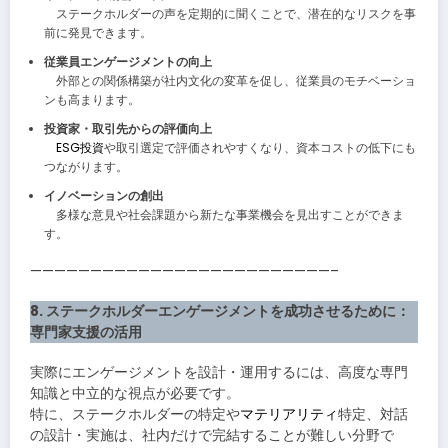
ステークホルダーの声を定期的に聞くことで、潜在的なリスクを事
前に発見できます。
従業員エンゲージメントの向上
外部との関係構築が社内文化の変革を促し、従業員のモチベーショ
ンも高まります。
投資家・取引先からの評価向上
ESG投資
や取引選定で評価されやすくなり、資本コストの低下にも
つながります。
イノベーションの創出
多様な意見や社会課題から新たな事業機会を見出すことができま
す。
—————————————————————————–
8. ステークホルダーエンゲージメントを成功させるために：
専門家支援の活用
実際にエンゲージメントを設計・運用するには、高度な専門
知識と中立的な視点が必要です。
特に、ステークホルダーの特定や
マテリアリティ
特定、対話
の設計・実施は、社内だけで完結することが難しい分野で