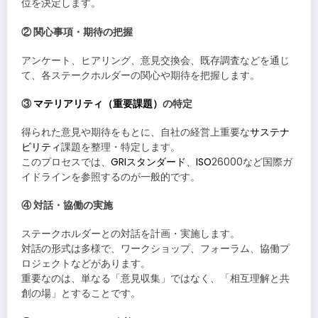
位を決定します。
② 関心事項・期待の把握
アンケート、ヒアリング、意見交換会、既存調査などを通じ
て、各ステークホルダーの関心や期待を把握します。
③
マテリアリティ（重要課題）
の特定
得られた意見や期待をもとに、自社の経営上重要な
サステナ
ビリティ
課題を整理・特定します。
このプロセスでは、
GRIスタンダード
、
ISO
26000など国際ガ
イドラインを参照するのが一般的です。
④ 対話・協働の実施
ステークホルダーとの対話を計画・実施します。
対話の形式は多様で、ワークショップ、フォーラム、協働プ
ロジェクトなどがあります。
重要なのは、単なる「意見収集」ではなく、「相互理解と共
創の場」とすることです。