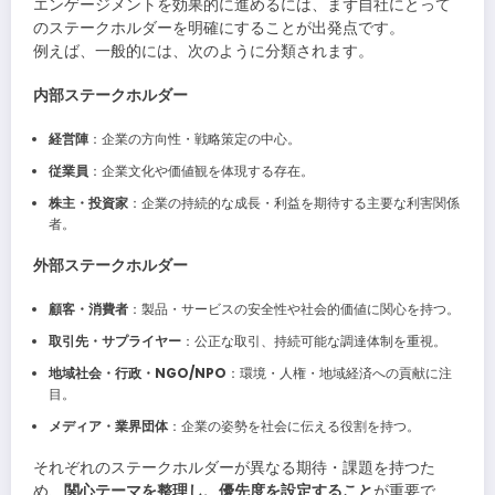
エンゲージメントを効果的に進めるには、まず自社にとって
のステークホルダーを明確にすることが出発点です。
例えば、一般的には、次のように分類されます。
内部ステークホルダー
経営陣
：企業の方向性・戦略策定の中心。
従業員
：企業文化や価値観を体現する存在。
株主・投資家
：企業の持続的な成長・利益を期待する主要な利害関係
者。
外部ステークホルダー
顧客・消費者
：製品・サービスの安全性や社会的価値に関心を持つ。
取引先・サプライヤー
：公正な取引、持続可能な調達体制を重視。
地域社会・行政・NGO/NPO
：環境・人権・地域経済への貢献に注
目。
メディア・業界団体
：企業の姿勢を社会に伝える役割を持つ。
それぞれのステークホルダーが異なる期待・課題を持つた
め、
関心テーマを整理し、優先度を設定すること
が重要で