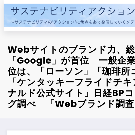
コ
ン
テ
ン
ツ
へ
Webサイトのブランド力、
ス
キ
「Google」が首位 一般企
ッ
位は、「ローソン」「珈琲所
プ
「ケンタッキーフライドチキ
ナルド公式サイト」日経BP
グ調べ 「Webブランド調査2