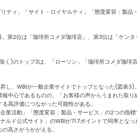
ザビリティ」「サイト・ロイヤルティ」「態度変容：製
得。第2位は「珈琲所コメダ珈琲店」、第3位は「ケン
除く)のトップ3は、「ローソン」「珈琲所コメダ珈琲
し、WBIが一般企業サイトでトップとなった(図表3)
情報中心であるものの、「お客様の声からうまれた取り
する高評価につながった可能性がある。
企業活動」「態度変容：製品・サービス」の2つの指標で
ナルド公式サイト」のWBIが71.7ポイントで同率とな
心の高さがうかがえる。