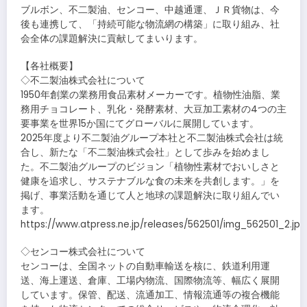
ブルボン、不二製油、センコー、中越通運、ＪＲ貨物は、今
後も連携して、「持続可能な物流網の構築」に取り組み、社
会全体の課題解決に貢献してまいります。
【各社概要】
◇不二製油株式会社について
1950年創業の業務用食品素材メーカーです。植物性油脂、業
務用チョコレート、乳化・発酵素材、大豆加工素材の4つの主
要事業を世界15か国にてグローバルに展開しています。
2025年度より不二製油グループ本社と不二製油株式会社は統
合し、新たな「不二製油株式会社」として歩みを始めまし
た。不二製油グループのビジョン「植物性素材でおいしさと
健康を追求し、サステナブルな食の未来を共創します。」を
掲げ、事業活動を通じて人と地球の課題解決に取り組んでい
ます。
https://www.atpress.ne.jp/releases/562501/img_562501_2.jpg
◇センコー株式会社について
センコーは、全国ネットの自動車輸送を核に、鉄道利用運
送、海上運送、倉庫、工場内物流、国際物流等、幅広く展開
しています。保管、配送、流通加工、情報流通等の複合機能