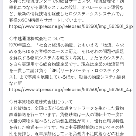
を持った物流センターでの総合サービスや、物流合理化・効
率化につながる最適システムの設計、オペレーション運営な
ど、最新の情報技術を駆使したロジスティクスシステムでお
客様のSCM構築をサポートしています。
https://www.atpress.ne.jp/releases/562501/img_562501_3.jpg
◇中越通運株式会社について
1970年設立。「社会と経済の動脈」ともいえる「物流」を求
めるあらゆるお客様のニーズに応え、それぞれの問題や課題
を解決する物流システムを幅広く考案し、またそのシステム
を自ら実運用する総合物流企業です。現在は企業の物流部門
を一貫して請け負う「3PL(サードパーティ・ロジスティク
ス)」まで事業を展開しているほか、独自の物流システム開発
など新
https://www.atpress.ne.jp/releases/562501/img_562501_4.pn
◇日本貨物鉄道株式会社について
ＪＲ貨物は、全国に広がる鉄道ネットワークを生かした貨物
鉄道輸送を行っています。貨物鉄道は一人の運転士で一度に
大量の荷物を運べるなど労働生産性が高く、優れた環境特性
を有した輸送モードです。特に中長距離輸送においてその特
性を発揮し、近年深刻化している労働力不足問題などの社会