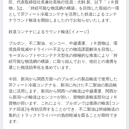
区、代表取締役社長兼社長執行役員：犬飼 新、以下「ＪＲ貨
物」)は、「持続可能な物流網の構築」を目指した取組の一環
として31フィート冷蔵コンテナを活用した鉄道によるコンテ
ナラウンド輸送を開始しましたのでお知らせいたします。
鉄道コンテナによるラウンド輸送(イメージ)
ブルボン、不二製油、センコー、中越通運、ＪＲ貨物は、環
境負荷低減やドライバー不足などの物流課題解決を目指し、
モーダルシフトやコンテナ大型化の積極的な推進により「持
続可能な物流網の構築」に取り組んでおり、他社との連携を
通じた物流効率化を進めています。
今回、新潟から関西方面へのブルボンの製品輸送で使用した
31フィート冷蔵コンテナを、新潟に向けた不二製油の製品輸
送に活用します。新潟から関西への輸送は中越通運、関西か
ら新潟への輸送はセンコーが担い、貨物鉄道輸送部分はＪＲ
貨物が担います。これにより、ブルボンでは復路の輸送(コン
テナ回送)を有効活用することができ、不二製油は幹線輸送の
集約とトラックドライバーの負担軽減を図ることが期待でき
ます。