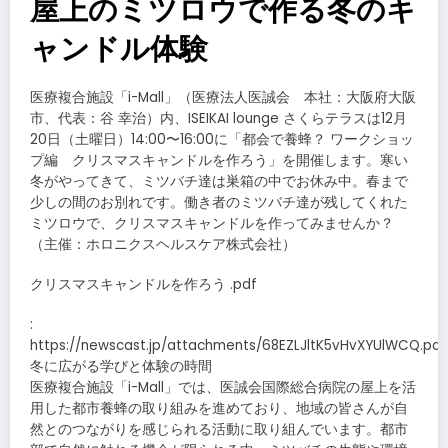
屋上のミツロウで作る冬のキ
ャンドル体験
医療複合施設「i-Mall」（医療法人医誠会 本社：大阪府大阪
市、代表：谷 幸治）内、ISEIKAI lounge さくらテラスは12月
20日（土曜日）14:00〜16:00に「都会で養蜂？ ワークショッ
プ編 クリスマスキャンドルを作ろう」を開催します。寒い
冬がやってきて、ミツバチ達は巣箱の中でお休み中。春まで
少しの間のお別れです。働き者のミツバチ達が残してくれた
ミツロウで、クリスマスキャンドルを作ってみませんか？
（主催：ホロニクスヘルスケア株式会社）
クリスマスキャンドルを作ろう .pdf
:
https://newscast.jp/attachments/68EZLJltK5vHvXYUlWCQ.pdf
冬に広がる学びと体験の時間
医療複合施設「i-Mall」では、医誠会国際総合病院の屋上を活
用した都市養蜂の取り組みを進めており、地域の皆さんが自
然とのつながりを感じられる活動に取り組んでいます。都市