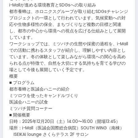
i-Mallが進める環境教育とSDGsへの取り組み
都市養蜂は、ホロニクスグループが取り組むSDGsチャレンジ
プロジェクトの一環として行われています。気候変動への対
応や生物多様性の保全、まちづくりなど複数の目標と関連
し、都市の中心から環境への視点を広げる仕組みとして展開
しています。
ワークショップでは、ミツバチの生態や採蜜の過程を、i-Mall
での活動に携わるスタッフが紹介し、理解しやすい内容とし
ています。冬の体験として楽しみながら環境への関心を高め
られる点が特徴で、自然を大切にする気持ちを育てる学びの
場として今後も展開していく予定です。
概要
■ プログラム
都市養蜂と医誠会ハニーの紹介
ミツロウを使ったキャンドルづくり
医誠会ハニーの試食
ミツバチ質問コーナー
■ 開催概要
日時：2025年12月20日（土）14:00〜16:00（開場13:45）
場所：i-Mall（医誠会国際総合病院）SOUTH WING（南棟）
ISEIKAI lounge さくらテラス 2F サロン