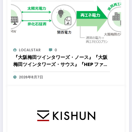
LOCALSTAR
0
『大阪梅田ツインタワーズ・ノース』『大阪
梅田ツインタワーズ・サウス』『HEP ファイ
ブ』において8月下旬から「オフサイト型コ
2026年8月7日
ーポレートPPA」による再生可能エネルギー
電力の使用を開始します