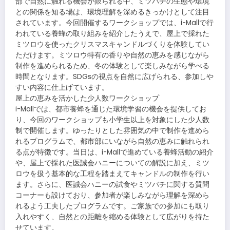
部で自然に触れる機会が限られる中、ミツバチの生態や環境
との関係を知る場は、環境理解を深めるきっかけとして注目
されています。今回開催するワークショップでは、i-Mallで行
われている養蜂の取り組みを紹介したうえで、屋上で採れた
ミツロウを使ったクリスマスキャンドルづくりを体験してい
ただけます。ミツロウ特有の香りや自然の恵みを感じながら
制作を進められるため、冬の体験として楽しみながら学べる
時間となります。SDGsの視点を自然に広げられる、参加しや
すい内容に仕上げています。
屋上の恵みを活かした少人数ワークショップ
i-Mallでは、都市養蜂を通じた環境学習の機会を提供してお
り、今回のワークショップも小学生以上を対象にした少人数
制で開催します。ゆったりとした雰囲気の中で制作を進めら
れるプログラムで、都市部にいながら自然の恵みに触れられ
る点が特徴です。当日は、i-Mallで進めている養蜂活動の紹介
や、屋上で採れた医誠会ハニーについての解説に加え、ミツ
ロウを扱う基本的な工程を踏まえてキャンドルの制作を行い
ます。さらに、医誠会ハニーの試食やミツバチに関する質問
コーナーも設けており、参加者が楽しみながら理解を深めら
れるよう工夫したプログラムです。ご家族での参加にも取り
入れやすく、自然との距離を縮める体験として広がりを持た
せています。