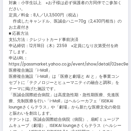
対象：小学生以上 ※お子様は必ず保護者の方同伴でご参加く
ださい。
定員／料金：8人／1人3,500円（税込）
作成したキャンドル、医誠会ハニー70g（2,430円相当）の
お土産付き
■ 応募方法
支払方法：クレジットカード事前決済
申込締切：12月18日（木）23:59 ※定員になり次第受付を終
了します。
申込URL：
https://passmarket.yahoo.co.jp/event/show/detail/02sec9ez
医療複合施設「i-Mall」
医療複合施設「i-Mall」は「医療と劇場と AI と」を事業コン
セプトに「テクノロジーとヒューマニティの融合と調和」を
テーマに掲げた施設です。
「医誠会国際総合病院」は⾼度急性期・急性期医療、先進医
療、先制医療を⾏い「i-Mall」はヘルシーカフェ「ISEIKAI
loungeさくらテラス」や「劇場」から新たな医療文化の発信
と賑わいを創出します。
テナントは、医誠会国際総合病院（病院）、扇町ミュージア
ムキューブ（劇場）、ISEIKAI loungeさくらテラス（ヘルシー