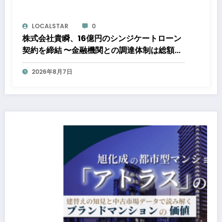
LOCALSTAR
0
株式会社貴瞬、16億円のシンジケートローン
契約を締結 〜金融機関との調達体制は総額約
80億円規模へ。DX・海外展開をはじめとし
2026年8月7日
た成長投資を加速～