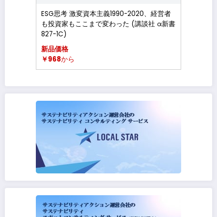
ESG思考 激変資本主義1990-2020、経営者
も投資家もここまで変わった (講談社 α新書
827-1C)
新品価格
￥968
から