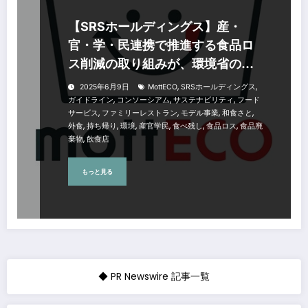
【SRSホールディングス】産・
官・学・民連携で推進する食品ロ
ス削減の取り組みが、環境省の
「mottECO(モッテコ)導入モデル
,
,
2025年6月9日
MottECO
SRSホールディングス
事業」に採択
,
,
,
ガイドライン
コンソーシアム
サステナビリティ
フード
,
,
,
,
サービス
ファミリーレストラン
モデル事業
和食さと
,
,
,
,
,
,
外食
持ち帰り
環境
産官学民
食べ残し
食品ロス
食品廃
,
棄物
飲食店
もっと見る
◆ PR Newswire 記事一覧