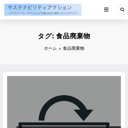
コ
ン
テ
ン
ツ
へ
タグ: 食品廃棄物
ス
キ
ッ
ホーム
食品廃棄物
プ