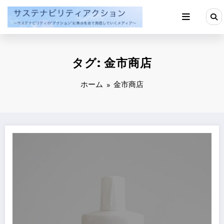
コ
ン
テ
ン
ツ
へ
タグ: 金市商店
ス
キ
ッ
ホーム
金市商店
プ