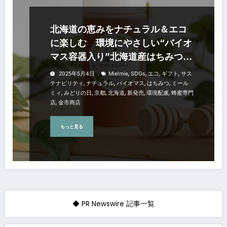
北海道の恵みをナチュラル＆エコ
に楽しむ 環境にやさしい“バイオ
マス容器入り”北海道産はちみつ
「みどりの日」に新発売
,
,
,
,
2025年5月4日
Mielmie
SDGs
エコ
ギフト
サス
,
,
,
,
テナビリティ
ナチュラル
バイオマス
はちみつ
ミール
,
,
,
,
,
,
ミィ
みどりの日
京都
北海道
新発売
環境配慮
蜂蜜専門
,
店
金市商店
もっと見る
◆ PR Newswire 記事一覧