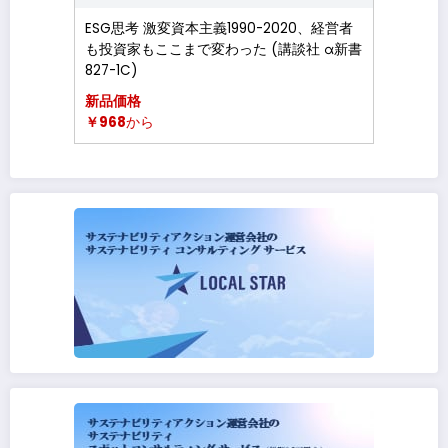
ESG思考 激変資本主義1990-2020、経営者
も投資家もここまで変わった (講談社 α新書
827-1C)
新品価格
￥968
から