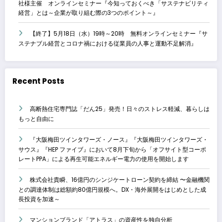
社様主催 オンラインセミナー『今知っておくべき「サステナビリティ
経営」とは～企業が取り組む際の3つのポイント～』
【終了】5月18日（水）19時～20時 無料オンラインセミナー『サ
ステナブル経営とコロナ禍における従業員の人事と運動不足解消』
Recent Posts
高断熱住宅専門誌「だん25」発売！日々のストレス軽減、暮らしは
もっと自由に
『大阪梅田ツインタワーズ・ノース』『大阪梅田ツインタワーズ・
サウス』『HEP ファイブ』において8月下旬から「オフサイト型コーポ
レートPPA」による再生可能エネルギー電力の使用を開始します
株式会社貴瞬、16億円のシンジケートローン契約を締結 〜金融機関
との調達体制は総額約80億円規模へ。DX・海外展開をはじめとした成
長投資を加速～
マンションブランド「アトラス」の資産性を独自分析