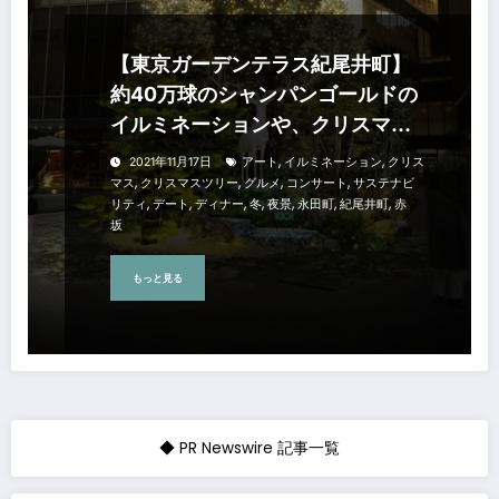
【東京ガーデンテラス紀尾井町】
約40万球のシャンパンゴールドの
イルミネーションや、クリスマス
限定メニューも楽しめる 『KIOI
,
,
2021年11月17日
アート
イルミネーション
クリス
WINTER 2021-2022』
,
,
,
,
マス
クリスマスツリー
グルメ
コンサート
サステナビ
,
,
,
,
,
,
,
リティ
デート
ディナー
冬
夜景
永田町
紀尾井町
赤
坂
もっと見る
◆ PR Newswire 記事一覧