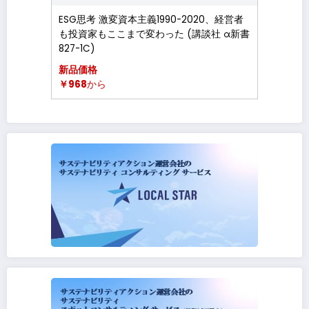
ESG思考 激変資本主義1990-2020、経営者
も投資家もここまで変わった (講談社 α新書
827-1C)
新品価格
￥968
から