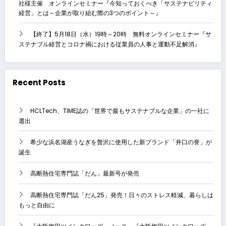
社様主催 オンラインセミナー『今知っておくべき「サステナビリティ
経営」とは～企業が取り組む際の3つのポイント～』
【終了】5月18日（水）19時～20時 無料オンラインセミナー『サ
ステナブル経営とコロナ禍における従業員の人事と運動不足解消』
Recent Posts
HCLTech、TIME誌の「世界で最もサステナブルな企業」の一社に
選出
希少な浜名湖産うなぎを贅沢に使用した新ブランド「井口の誉」が
誕生
高断熱住宅専門誌「だん」最新号が発売
高断熱住宅専門誌「だん25」発売！日々のストレス軽減、暮らしは
もっと自由に