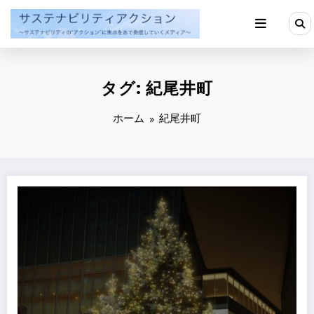
コ
ン
テ
ン
ツ
へ
タグ: 紀尾井町
ス
キ
ッ
ホーム
紀尾井町
プ