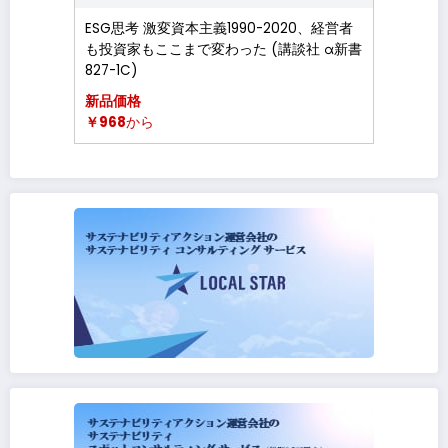
ESG思考 激変資本主義1990-2020、経営者
も投資家もここまで変わった (講談社 α新書
827-1C)
新品価格
￥968
から