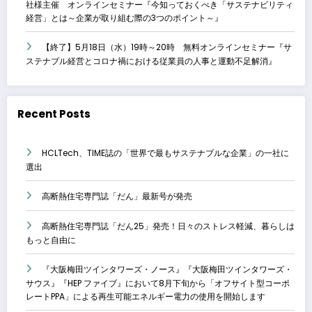
社様主催 オンラインセミナー『今知っておくべき「サステナビリティ
経営」とは～企業が取り組む際の3つのポイント～』
【終了】5月18日（水）19時～20時 無料オンラインセミナー『サ
ステナブル経営とコロナ禍における従業員の人事と運動不足解消』
Recent Posts
HCLTech、TIME誌の「世界で最もサステナブルな企業」の一社に
選出
高断熱住宅専門誌「だん」最新号が発売
高断熱住宅専門誌「だん25」発売！日々のストレス軽減、暮らしは
もっと自由に
『大阪梅田ツインタワーズ・ノース』『大阪梅田ツインタワーズ・
サウス』『HEP ファイブ』において8月下旬から「オフサイト型コーポ
レートPPA」による再生可能エネルギー電力の使用を開始します