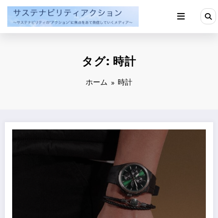
コ
ン
テ
ン
ツ
へ
タグ: 時計
ス
キ
ッ
ホーム
時計
プ