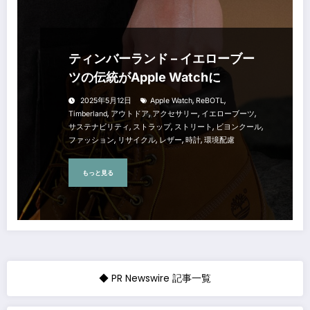
ティンバーランド – イエローブー
ツの伝統がApple Watchに
,
,
2025年5月12日
Apple Watch
ReBOTL
,
,
,
,
Timberland
アウトドア
アクセサリー
イエローブーツ
,
,
,
,
サステナビリティ
ストラップ
ストリート
ビヨンクール
,
,
,
,
ファッション
リサイクル
レザー
時計
環境配慮
もっと見る
◆ PR Newswire 記事一覧