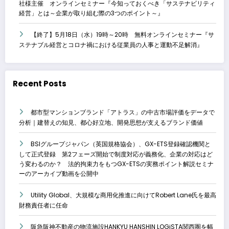
社様主催 オンラインセミナー『今知っておくべき「サステナビリティ
経営」とは～企業が取り組む際の3つのポイント～』
【終了】5月18日（水）19時～20時 無料オンラインセミナー『サ
ステナブル経営とコロナ禍における従業員の人事と運動不足解消』
Recent Posts
都市型マンションブランド「アトラス」の中古市場評価をデータで
分析｜建替えの知見、都心好立地、開発思想が支えるブランド価値
BSIグループジャパン（英国規格協会）、GX-ETS登録確認機関と
して正式登録 第2フェーズ開始で制度対応が義務化、企業の対応はど
う変わるのか？ 法的拘束力をもつGX-ETSの実務ポイント解説セミナ
ーのアーカイブ動画を公開中
Utility Global、大規模な商用化推進に向けてRobert Lane氏を最高
財務責任者に任命
阪急阪神不動産の物流施設HANKYU HANSHIN LOGiSTA関西圏を幅