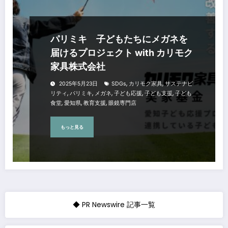
パリミキ 子どもたちにメガネを
届けるプロジェクト with カリモク
家具株式会社
,
,
2025年5月23日
SDGs
カリモク家具
サステナビ
,
,
,
,
,
リティ
パリミキ
メガネ
子ども応援
子ども支援
子ども
,
,
,
食堂
愛知県
教育支援
眼鏡専門店
もっと見る
◆ PR Newswire 記事一覧