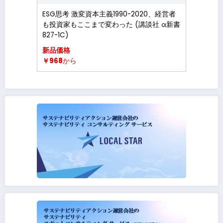
ESG思考 激変資本主義1990-2020、経営者
も投資家もここまで変わった (講談社 α新書
827-1C)
新品価格
￥968
から