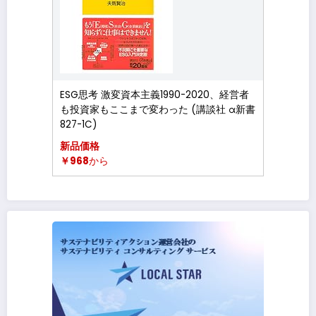
ESG思考 激変資本主義1990-2020、経営者
も投資家もここまで変わった (講談社 α新書
827-1C)
新品価格
￥968
から