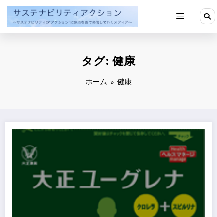
コ
ン
テ
ン
ツ
へ
タグ: 健康
ス
キ
ッ
ホーム
健康
プ