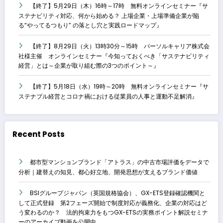
【終了】5月29日（木）16時～17時 無料オンラインセミナー『サ
ステナビリティ対応、何から始める？ 上場企業・上場準備企業が陥
る“やってるつもり” の落とし穴と実践ロードマップ』
【終了】8月29日（火）13時30分～15時 パーソルキャリア株式会
社様主催 オンラインセミナー『今知っておくべき「サステナビリティ
経営」とは～企業が取り組む際の3つのポイント～』
【終了】5月18日（水）19時～20時 無料オンラインセミナー『サ
ステナブル経営とコロナ禍における従業員の人事と運動不足解消』
Recent Posts
都市型マンションブランド「アトラス」の中古市場評価をデータで
分析｜建替えの知見、都心好立地、開発思想が支えるブランド価値
BSIグループジャパン（英国規格協会）、GX-ETS登録確認機関と
して正式登録 第2フェーズ開始で制度対応が義務化、企業の対応はど
う変わるのか？ 法的拘束力をもつGX-ETSの実務ポイント解説セミナ
ーのアーカイブ動画を公開中