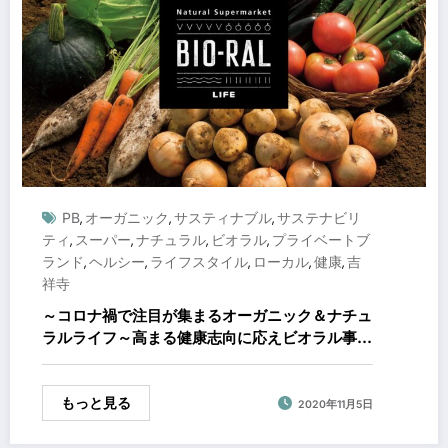
PB
オーガニック
サスティナブル
サステナビリ
,
,
,
ティ
スーパー
ナチュラル
ビオラル
プライベートブ
,
,
,
,
ランド
ヘルシー
ライフスタイル
ローカル
健康
吉
,
,
,
,
,
祥寺
～コロナ禍で注目が集まるオーガニック＆ナチュ
ラルライフ～高まる健康志向に応えビオラル事業
を一挙拡大！
もっと見る
2020年11月5日