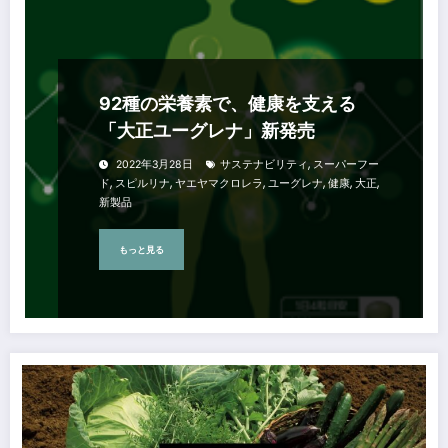
92種の栄養素で、健康を支える
「大正ユーグレナ」新発売
,
2022年3月28日
サステナビリティ
スーパーフー
,
,
,
,
,
,
ド
スピルリナ
ヤエヤマクロレラ
ユーグレナ
健康
大正
新製品
もっと見る