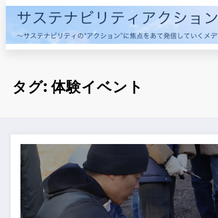
コ
ン
テ
ン
ツ
へ
ス
タグ: 体験イベント
キ
ッ
プ