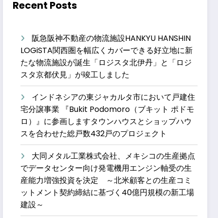
Recent Posts
阪急阪神不動産の物流施設HANKYU HANSHIN
LOGiSTA関西圏を幅広くカバーできる好立地に新
たな物流施設が誕生「ロジスタ北伊丹」と「ロジ
スタ京都伏見」が竣工しました
インドネシアの東ジャカルタ市において戸建住
宅分譲事業 『Bukit Podomoro（ブキット ポドモ
ロ）』に参画しますタウンハウスとショップハウ
スを合わせた総戸数432戸のプロジェクト
大同メタル工業株式会社、メキシコの生産拠点
でデータセンター向け発電機用エンジン軸受の生
産能力増強投資を決定 ～北米顧客との生産コミ
ットメント契約締結に基づく40億円規模の新工場
建設～