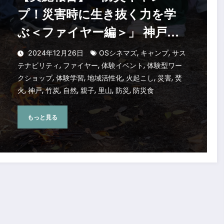
プ！災害時に生き抜く力を学
ぶ＜ファイヤー編＞」 神戸・
多井畑交流広場で親子参加型の
,
,
2024年12月26日
OSシネマズ
キャンプ
サス
,
,
,
体験イベントを実施しました
テナビリティ
ファイヤー
体験イベント
体験型ワー
,
,
,
,
,
クショップ
体験学習
地域活性化
火起こし
災害
焚
,
,
,
,
,
,
,
火
神戸
竹炭
自然
親子
里山
防災
防災食
もっと見る